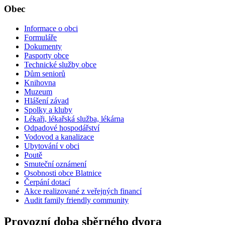
Obec
Informace o obci
Formuláře
Dokumenty
Pasporty obce
Technické služby obce
Dům seniorů
Knihovna
Muzeum
Hlášení závad
Spolky a kluby
Lékaři, lékařská služba, lékárna
Odpadové hospodářství
Vodovod a kanalizace
Ubytování v obci
Poutě
Smuteční oznámení
Osobnosti obce Blatnice
Čerpání dotací
Akce realizované z veřejných financí
Audit family friendly community
Provozní doba sběrného dvora