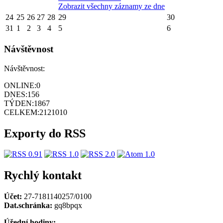
Zobrazit všechny záznamy ze dne
24
25
26
27
28
29
30
31
1
2
3
4
5
6
Návštěvnost
Návštěvnost:
ONLINE:
0
DNES:
156
TÝDEN:
1867
CELKEM:
2121010
Exporty do RSS
Rychlý kontakt
Účet:
27-7181140257/0100
Dat.schránka:
gq8bpqx
Úřední hodiny: