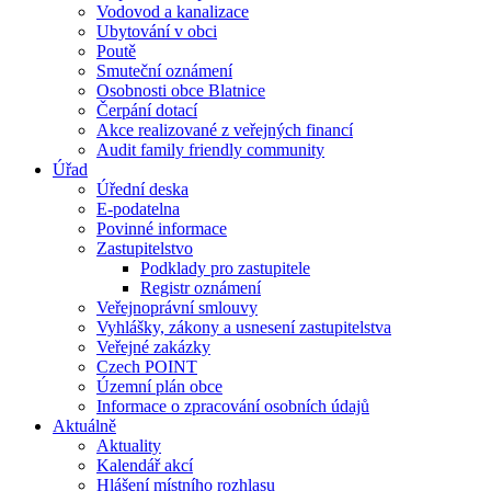
Vodovod a kanalizace
Ubytování v obci
Poutě
Smuteční oznámení
Osobnosti obce Blatnice
Čerpání dotací
Akce realizované z veřejných financí
Audit family friendly community
Úřad
Úřední deska
E-podatelna
Povinné informace
Zastupitelstvo
Podklady pro zastupitele
Registr oznámení
Veřejnoprávní smlouvy
Vyhlášky, zákony a usnesení zastupitelstva
Veřejné zakázky
Czech POINT
Územní plán obce
Informace o zpracování osobních údajů
Aktuálně
Aktuality
Kalendář akcí
Hlášení místního rozhlasu