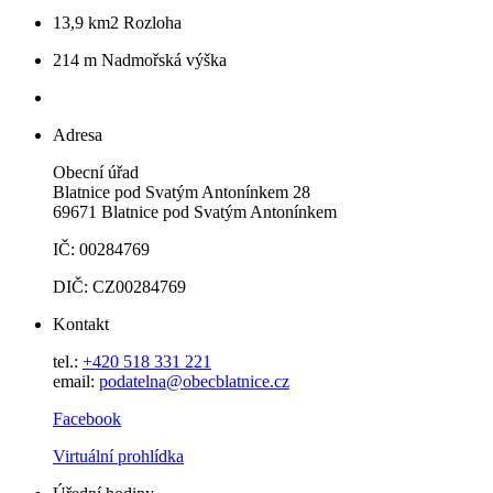
13,9 km2
Rozloha
214 m
Nadmořská výška
Adresa
Obecní úřad
Blatnice pod Svatým Antonínkem 28
69671 Blatnice pod Svatým Antonínkem
IČ: 00284769
DIČ: CZ00284769
Kontakt
tel.:
+420 518 331 221
email:
podatelna@obecblatnice.cz
Facebook
Virtuální prohlídka