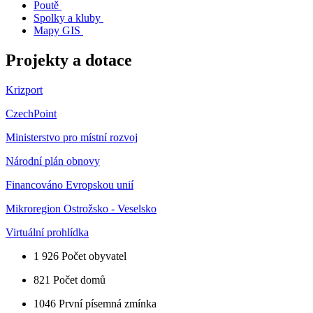
Poutě
Spolky a kluby
Mapy GIS
Projekty a dotace
Krizport
CzechPoint
Ministerstvo pro místní rozvoj
Národní plán obnovy
Financováno Evropskou unií
Mikroregion Ostrožsko - Veselsko
Virtuální prohlídka
1 926
Počet obyvatel
821
Počet domů
1046
První písemná zmínka