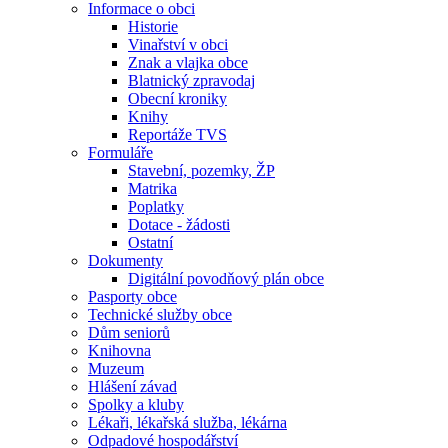
Informace o obci
Historie
Vinařství v obci
Znak a vlajka obce
Blatnický zpravodaj
Obecní kroniky
Knihy
Reportáže TVS
Formuláře
Stavební, pozemky, ŽP
Matrika
Poplatky
Dotace - žádosti
Ostatní
Dokumenty
Digitální povodňový plán obce
Pasporty obce
Technické služby obce
Dům seniorů
Knihovna
Muzeum
Hlášení závad
Spolky a kluby
Lékaři, lékařská služba, lékárna
Odpadové hospodářství