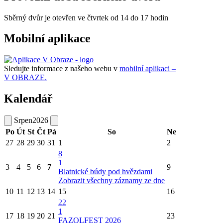
Sběrný dvůr je otevřen ve čtvrtek od 14 do 17 hodin
Mobilní aplikace
Sledujte informace z našeho webu v
mobilní aplikaci –
V OBRAZE.
Kalendář
Srpen
2026
Po
Út
St
Čt
Pá
So
Ne
27
28
29
30
31
1
2
8
1
3
4
5
6
7
9
Blatnické búdy pod hvězdami
Zobrazit všechny záznamy ze dne
10
11
12
13
14
15
16
22
1
17
18
19
20
21
23
FAZOLFEST 2026