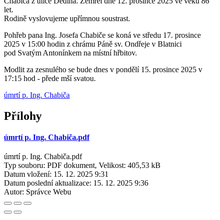
Chabiča z ulice Dědina. Zemřel dne 12. prosince 2025 ve věku 86
let.
Rodině vyslovujeme upřímnou soustrast.
Pohřeb pana Ing. Josefa Chabiče se koná ve středu 17. prosince
2025 v 15:00 hodin z chrámu Páně sv. Ondřeje v Blatnici
pod Svatým Antonínkem na místní hřbitov.
Modlit za zesnulého se bude dnes v pondělí 15. prosince 2025 v
17:15 hod - přede mší svatou.
úmrtí p. Ing. Chabiča
Přílohy
úmrtí p. Ing. Chabiča.pdf
úmrtí p. Ing. Chabiča.pdf
Typ souboru: PDF dokument, Velikost: 405,53 kB
Datum vložení:
15. 12. 2025 9:31
Datum poslední aktualizace:
15. 12. 2025 9:36
Autor:
Správce Webu