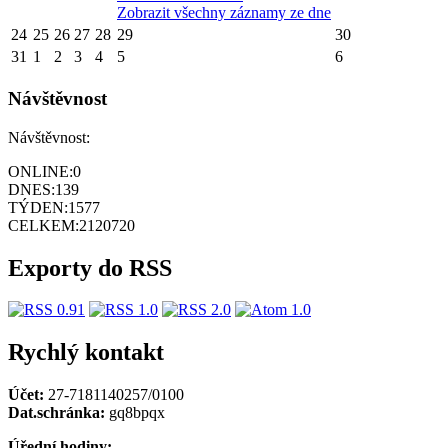
Zobrazit všechny záznamy ze dne
24
25
26
27
28
29
30
31
1
2
3
4
5
6
Návštěvnost
Návštěvnost:
ONLINE:
0
DNES:
139
TÝDEN:
1577
CELKEM:
2120720
Exporty do RSS
Rychlý kontakt
Účet:
27-7181140257/0100
Dat.schránka:
gq8bpqx
Úřední hodiny: