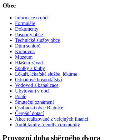
Obec
Informace o obci
Formuláře
Dokumenty
Pasporty obce
Technické služby obce
Dům seniorů
Knihovna
Muzeum
Hlášení závad
Spolky a kluby
Lékaři, lékařská služba, lékárna
Odpadové hospodářství
Vodovod a kanalizace
Ubytování v obci
Poutě
Smuteční oznámení
Osobnosti obce Blatnice
Čerpání dotací
Akce realizované z veřejných financí
Audit family friendly community
Provozní doba sběrného dvora