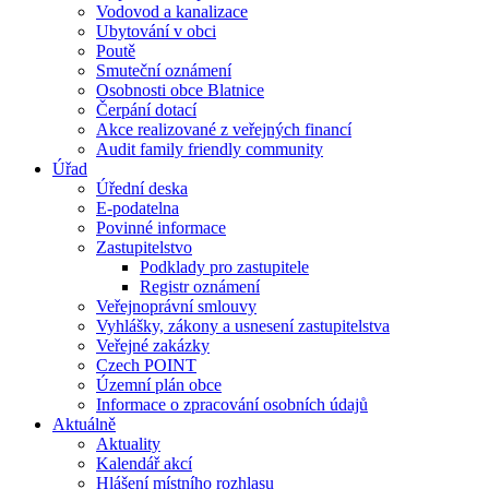
Vodovod a kanalizace
Ubytování v obci
Poutě
Smuteční oznámení
Osobnosti obce Blatnice
Čerpání dotací
Akce realizované z veřejných financí
Audit family friendly community
Úřad
Úřední deska
E-podatelna
Povinné informace
Zastupitelstvo
Podklady pro zastupitele
Registr oznámení
Veřejnoprávní smlouvy
Vyhlášky, zákony a usnesení zastupitelstva
Veřejné zakázky
Czech POINT
Územní plán obce
Informace o zpracování osobních údajů
Aktuálně
Aktuality
Kalendář akcí
Hlášení místního rozhlasu