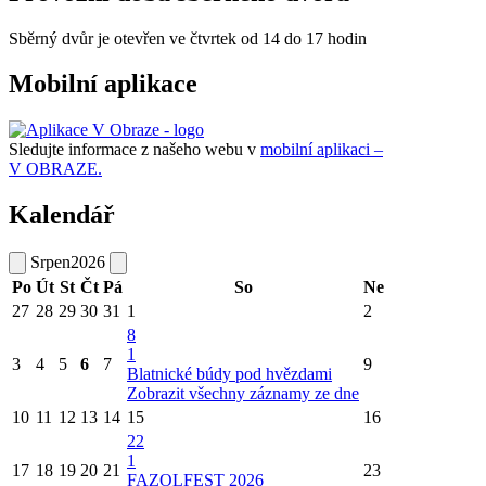
Sběrný dvůr je otevřen ve čtvrtek od 14 do 17 hodin
Mobilní aplikace
Sledujte informace z našeho webu v
mobilní aplikaci –
V OBRAZE.
Kalendář
Srpen
2026
Po
Út
St
Čt
Pá
So
Ne
27
28
29
30
31
1
2
8
1
3
4
5
6
7
9
Blatnické búdy pod hvězdami
Zobrazit všechny záznamy ze dne
10
11
12
13
14
15
16
22
1
17
18
19
20
21
23
FAZOLFEST 2026