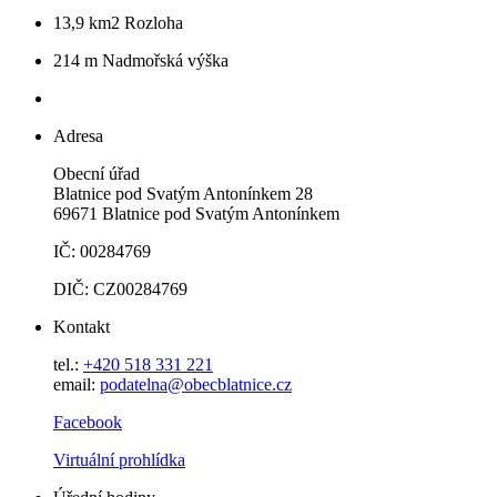
13,9 km2
Rozloha
214 m
Nadmořská výška
Adresa
Obecní úřad
Blatnice pod Svatým Antonínkem 28
69671 Blatnice pod Svatým Antonínkem
IČ: 00284769
DIČ: CZ00284769
Kontakt
tel.:
+420 518 331 221
email:
podatelna@obecblatnice.cz
Facebook
Virtuální prohlídka