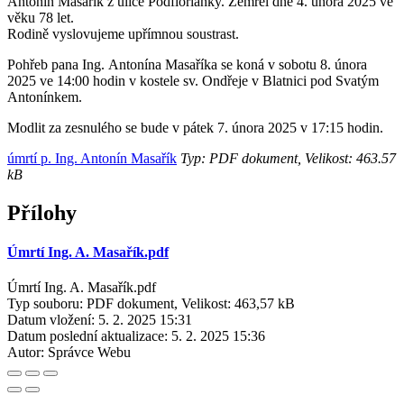
Antonín Masařík z ulice Podfloriánky. Zemřel dne 4. února 2025 ve
věku 78 let.
Rodině vyslovujeme upřímnou soustrast.
Pohřeb pana Ing. Antonína Masaříka se koná v sobotu 8. února
2025 ve 14:00 hodin v kostele sv. Ondřeje v Blatnici pod Svatým
Antonínkem.
Modlit za zesnulého se bude v pátek 7. února 2025 v 17:15 hodin.
úmrtí p. Ing. Antonín Masařík
Typ: PDF dokument, Velikost: 463.57
kB
Přílohy
Úmrtí Ing. A. Masařík.pdf
Úmrtí Ing. A. Masařík.pdf
Typ souboru: PDF dokument, Velikost: 463,57 kB
Datum vložení:
5. 2. 2025 15:31
Datum poslední aktualizace:
5. 2. 2025 15:36
Autor:
Správce Webu