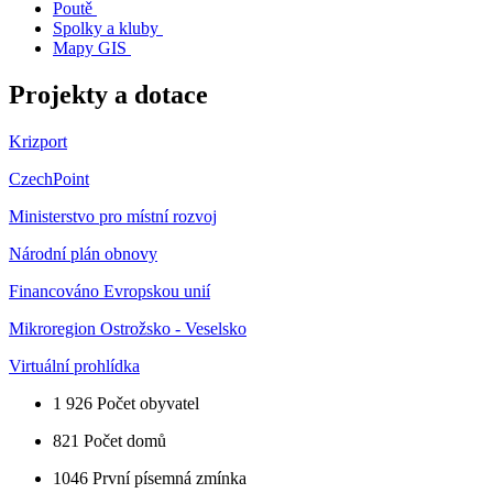
Poutě
Spolky a kluby
Mapy GIS
Projekty a dotace
Krizport
CzechPoint
Ministerstvo pro místní rozvoj
Národní plán obnovy
Financováno Evropskou unií
Mikroregion Ostrožsko - Veselsko
Virtuální prohlídka
1 926
Počet obyvatel
821
Počet domů
1046
První písemná zmínka