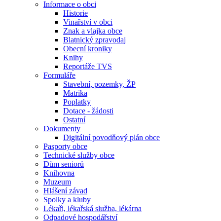
Informace o obci
Historie
Vinařství v obci
Znak a vlajka obce
Blatnický zpravodaj
Obecní kroniky
Knihy
Reportáže TVS
Formuláře
Stavební, pozemky, ŽP
Matrika
Poplatky
Dotace - žádosti
Ostatní
Dokumenty
Digitální povodňový plán obce
Pasporty obce
Technické služby obce
Dům seniorů
Knihovna
Muzeum
Hlášení závad
Spolky a kluby
Lékaři, lékařská služba, lékárna
Odpadové hospodářství