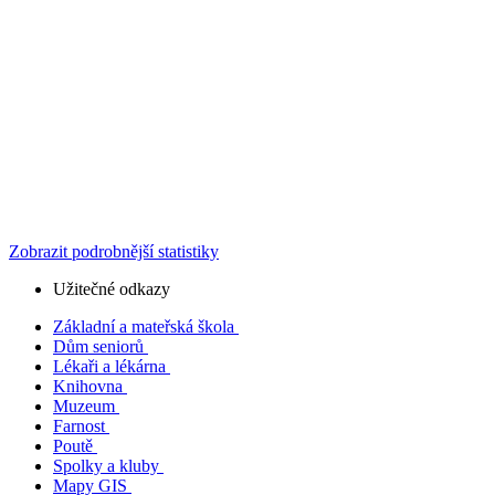
Zobrazit podrobnější statistiky
Užitečné odkazy
Základní a mateřská škola
Dům seniorů
Lékaři a lékárna
Knihovna
Muzeum
Farnost
Poutě
Spolky a kluby
Mapy GIS