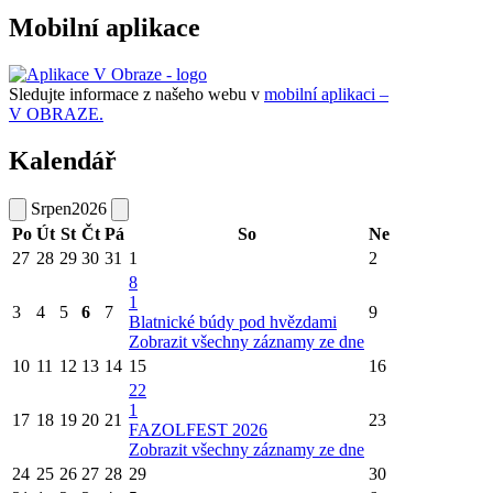
Mobilní aplikace
Sledujte informace z našeho webu v
mobilní aplikaci –
V OBRAZE.
Kalendář
Srpen
2026
Po
Út
St
Čt
Pá
So
Ne
27
28
29
30
31
1
2
8
1
3
4
5
6
7
9
Blatnické búdy pod hvězdami
Zobrazit všechny záznamy ze dne
10
11
12
13
14
15
16
22
1
17
18
19
20
21
23
FAZOLFEST 2026
Zobrazit všechny záznamy ze dne
24
25
26
27
28
29
30