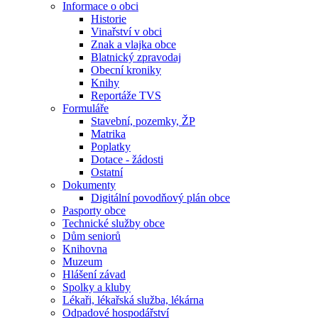
Informace o obci
Historie
Vinařství v obci
Znak a vlajka obce
Blatnický zpravodaj
Obecní kroniky
Knihy
Reportáže TVS
Formuláře
Stavební, pozemky, ŽP
Matrika
Poplatky
Dotace - žádosti
Ostatní
Dokumenty
Digitální povodňový plán obce
Pasporty obce
Technické služby obce
Dům seniorů
Knihovna
Muzeum
Hlášení závad
Spolky a kluby
Lékaři, lékařská služba, lékárna
Odpadové hospodářství