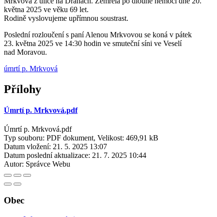
Mrkvová z ulice na Drahách. Zemřela po dlouhé nemoci dne 20.
května 2025 ve věku 69 let.
Rodině vyslovujeme upřímnou soustrast.
Poslední rozloučení s paní Alenou Mrkvovou se koná v pátek
23. května 2025 ve 14:30 hodin ve smuteční síni ve Veselí
nad Moravou.
úmrtí p. Mrkvová
Přílohy
Úmrtí p. Mrkvová.pdf
Úmrtí p. Mrkvová.pdf
Typ souboru: PDF dokument, Velikost: 469,91 kB
Datum vložení:
21. 5. 2025 13:07
Datum poslední aktualizace:
21. 7. 2025 10:44
Autor:
Správce Webu
Obec