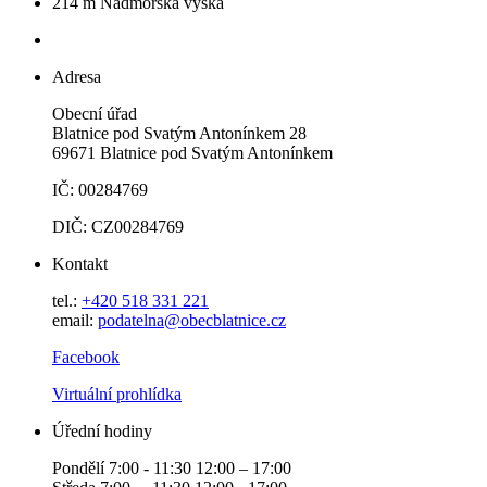
214 m
Nadmořská výška
Adresa
Obecní úřad
Blatnice pod Svatým Antonínkem 28
69671 Blatnice pod Svatým Antonínkem
IČ: 00284769
DIČ: CZ00284769
Kontakt
tel.:
+420 518 331 221
email:
podatelna@obecblatnice.cz
Facebook
Virtuální prohlídka
Úřední hodiny
Pondělí 7:00 - 11:30 12:00 – 17:00