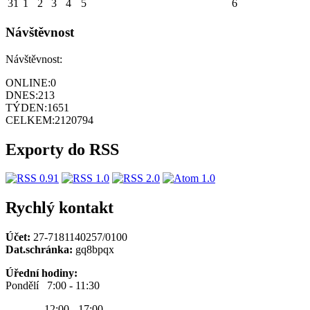
31
1
2
3
4
5
6
Návštěvnost
Návštěvnost:
ONLINE:
0
DNES:
213
TÝDEN:
1651
CELKEM:
2120794
Exporty do RSS
Rychlý kontakt
Účet:
27-7181140257/0100
Dat.schránka:
gq8bpqx
Úřední hodiny:
Pondělí 7:00 - 11:30
12:00 - 17:00