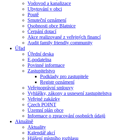
Vodovod a kanalizace
Ubytování v obci
Poutě
Smuteční oznámení
Osobnosti obce Blatnice
Čerpání dotací
Akce realizované z veřejných financí
Audit family friendly community
Úřad
Úřední deska
E-podatelna
Povinné informace
Zastupitelstvo
Podklady pro zastupitele
Registr oznámení
Veřejnoprávní smlouvy
Vyhlášky, zákony a usnesení zastupitelstva
Veřejné zakázky
Czech POINT
Územní plán obce
Informace o zpracování osobních údajů
Aktuálně
Aktuality
Kalendář akcí
Hlášení místního rozhlasu