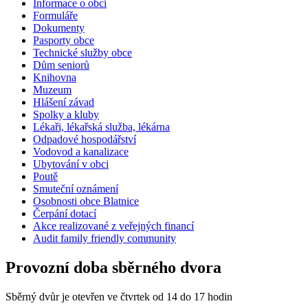
Informace o obci
Formuláře
Dokumenty
Pasporty obce
Technické služby obce
Dům seniorů
Knihovna
Muzeum
Hlášení závad
Spolky a kluby
Lékaři, lékařská služba, lékárna
Odpadové hospodářství
Vodovod a kanalizace
Ubytování v obci
Poutě
Smuteční oznámení
Osobnosti obce Blatnice
Čerpání dotací
Akce realizované z veřejných financí
Audit family friendly community
Provozní doba sběrného dvora
Sběrný dvůr je otevřen ve čtvrtek od 14 do 17 hodin