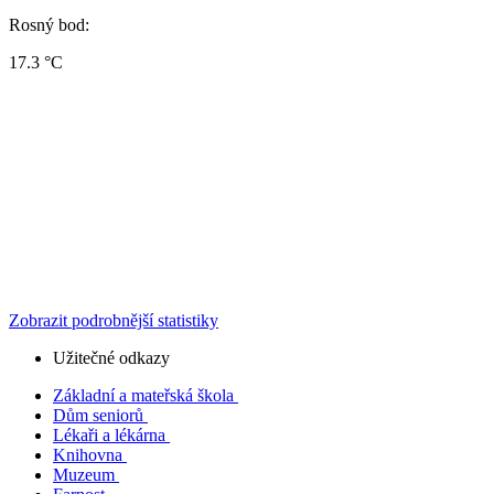
Rosný bod:
17.3 °C
Zobrazit podrobnější statistiky
Užitečné odkazy
Základní a mateřská škola
Dům seniorů
Lékaři a lékárna
Knihovna
Muzeum