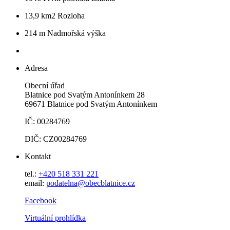
13,9 km2
Rozloha
214 m
Nadmořská výška
Adresa
Obecní úřad
Blatnice pod Svatým Antonínkem 28
69671 Blatnice pod Svatým Antonínkem
IČ: 00284769
DIČ: CZ00284769
Kontakt
tel.:
+420 518 331 221
email:
podatelna@obecblatnice.cz
Facebook
Virtuální prohlídka