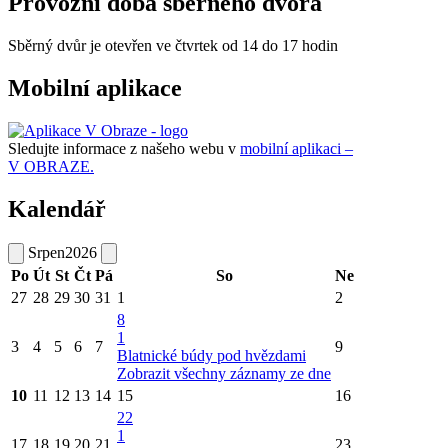
Provozní doba sběrného dvora
Sběrný dvůr je otevřen ve čtvrtek od 14 do 17 hodin
Mobilní aplikace
Sledujte informace z našeho webu v
mobilní aplikaci –
V OBRAZE.
Kalendář
Srpen
2026
Po
Út
St
Čt
Pá
So
Ne
27
28
29
30
31
1
2
8
1
3
4
5
6
7
9
Blatnické búdy pod hvězdami
Zobrazit všechny záznamy ze dne
10
11
12
13
14
15
16
22
1
17
18
19
20
21
23