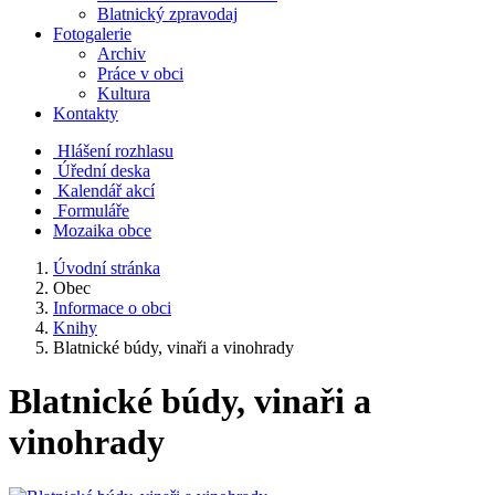
Blatnický zpravodaj
Fotogalerie
Archiv
Práce v obci
Kultura
Kontakty
Hlášení rozhlasu
Úřední deska
Kalendář akcí
Formuláře
Mozaika obce
Úvodní stránka
Obec
Informace o obci
Knihy
Blatnické búdy, vinaři a vinohrady
Blatnické búdy, vinaři a
vinohrady