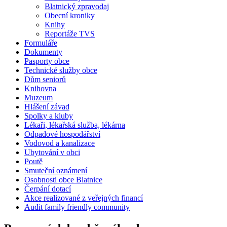
Blatnický zpravodaj
Obecní kroniky
Knihy
Reportáže TVS
Formuláře
Dokumenty
Pasporty obce
Technické služby obce
Dům seniorů
Knihovna
Muzeum
Hlášení závad
Spolky a kluby
Lékaři, lékařská služba, lékárna
Odpadové hospodářství
Vodovod a kanalizace
Ubytování v obci
Poutě
Smuteční oznámení
Osobnosti obce Blatnice
Čerpání dotací
Akce realizované z veřejných financí
Audit family friendly community