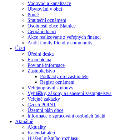
Vodovod a kanalizace
Ubytování v obci
Poutě
Smuteční oznámení
Osobnosti obce Blatnice
Čerpání dotací
Akce realizované z veřejných financí
Audit family friendly community
Úřad
Úřední deska
E-podatelna
Povinné informace
Zastupitelstvo
Podklady pro zastupitele
Registr oznámení
Veřejnoprávní smlouvy
Vyhlášky, zákony a usnesení zastupitelstva
Veřejné zakázky
Czech POINT
Územní plán obce
Informace o zpracování osobních údajů
Aktuálně
Aktuality
Kalendář akcí
Hlášení místního rozhlasu