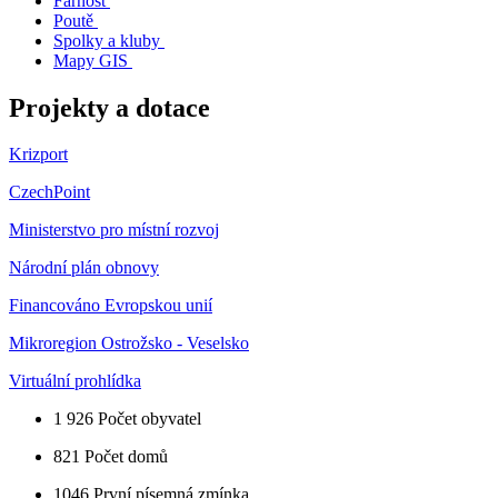
Farnost
Poutě
Spolky a kluby
Mapy GIS
Projekty a dotace
Krizport
CzechPoint
Ministerstvo pro místní rozvoj
Národní plán obnovy
Financováno Evropskou unií
Mikroregion Ostrožsko - Veselsko
Virtuální prohlídka
1 926
Počet obyvatel
821
Počet domů
1046
První písemná zmínka