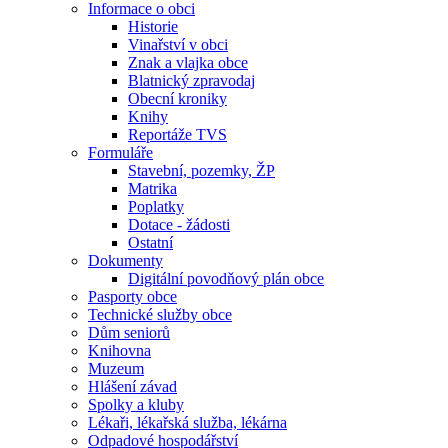
Informace o obci
Historie
Vinařství v obci
Znak a vlajka obce
Blatnický zpravodaj
Obecní kroniky
Knihy
Reportáže TVS
Formuláře
Stavební, pozemky, ŽP
Matrika
Poplatky
Dotace - žádosti
Ostatní
Dokumenty
Digitální povodňový plán obce
Pasporty obce
Technické služby obce
Dům seniorů
Knihovna
Muzeum
Hlášení závad
Spolky a kluby
Lékaři, lékařská služba, lékárna
Odpadové hospodářství