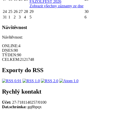
FAZOLFEST 2026
Zobrazit všechny záznamy ze dne
24
25
26
27
28
29
30
31
1
2
3
4
5
6
Návštěvnost
Návštěvnost:
ONLINE:
4
DNES:
90
TÝDEN:
90
CELKEM:
2121748
Exporty do RSS
Rychlý kontakt
Účet:
27-7181140257/0100
Dat.schránka:
gq8bpqx