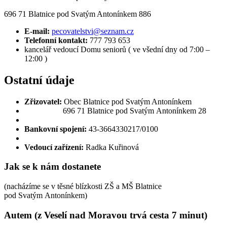
696 71 Blatnice pod Svatým Antonínkem 886
E-mail:
pecovatelstvi@seznam.cz
Telefonní kontakt:
777 793 653
kancelář vedoucí Domu seniorů ( ve všední dny od 7:00 –
12:00 )
Ostatní údaje
Zřizovatel:
Obec Blatnice pod Svatým Antonínkem
696 71 Blatnice pod Svatým Antonínkem 28
Bankovní spojení:
43-3664330217/0100
Vedoucí zařízení:
Radka Kuřinová
Jak se k nám dostanete
(nacházíme se v těsné blízkosti ZŠ a MŠ Blatnice
pod Svatým Antonínkem)
Autem (z Veselí nad Moravou trvá cesta 7 minut)