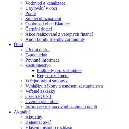
Vodovod a kanalizace
Ubytování v obci
Poutě
Smuteční oznámení
Osobnosti obce Blatnice
Čerpání dotací
Akce realizované z veřejných financí
Audit family friendly community
Úřad
Úřední deska
E-podatelna
Povinné informace
Zastupitelstvo
Podklady pro zastupitele
Registr oznámení
Veřejnoprávní smlouvy
Vyhlášky, zákony a usnesení zastupitelstva
Veřejné zakázky
Czech POINT
Územní plán obce
Informace o zpracování osobních údajů
Aktuálně
Aktuality
Kalendář akcí
Hlášení místního rozhlasu