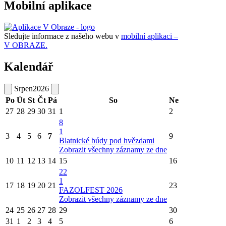
Mobilní aplikace
Sledujte informace z našeho webu v
mobilní aplikaci –
V OBRAZE.
Kalendář
Srpen
2026
Po
Út
St
Čt
Pá
So
Ne
27
28
29
30
31
1
2
8
1
3
4
5
6
7
9
Blatnické búdy pod hvězdami
Zobrazit všechny záznamy ze dne
10
11
12
13
14
15
16
22
1
17
18
19
20
21
23
FAZOLFEST 2026
Zobrazit všechny záznamy ze dne
24
25
26
27
28
29
30
31
1
2
3
4
5
6