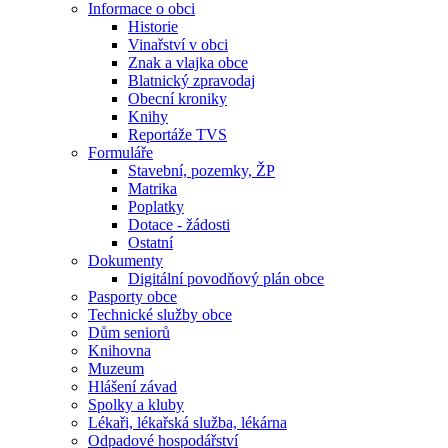
Informace o obci
Historie
Vinařství v obci
Znak a vlajka obce
Blatnický zpravodaj
Obecní kroniky
Knihy
Reportáže TVS
Formuláře
Stavební, pozemky, ŽP
Matrika
Poplatky
Dotace - žádosti
Ostatní
Dokumenty
Digitální povodňový plán obce
Pasporty obce
Technické služby obce
Dům seniorů
Knihovna
Muzeum
Hlášení závad
Spolky a kluby
Lékaři, lékařská služba, lékárna
Odpadové hospodářství