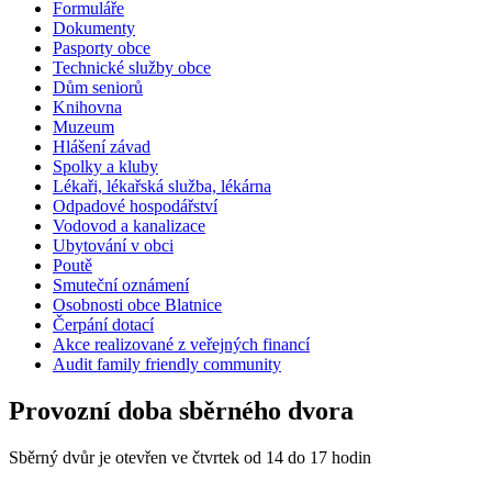
Formuláře
Dokumenty
Pasporty obce
Technické služby obce
Dům seniorů
Knihovna
Muzeum
Hlášení závad
Spolky a kluby
Lékaři, lékařská služba, lékárna
Odpadové hospodářství
Vodovod a kanalizace
Ubytování v obci
Poutě
Smuteční oznámení
Osobnosti obce Blatnice
Čerpání dotací
Akce realizované z veřejných financí
Audit family friendly community
Provozní doba sběrného dvora
Sběrný dvůr je otevřen ve čtvrtek od 14 do 17 hodin