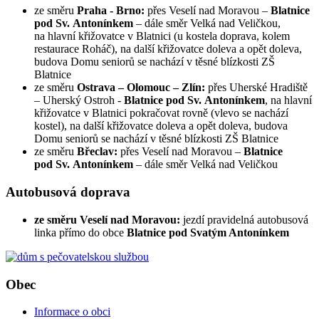
ze směru
Praha - Brno:
přes Veselí nad Moravou –
Blatnice
pod Sv. Antonínkem
– dále směr Velká nad Veličkou,
na hlavní křižovatce v Blatnici (u kostela doprava, kolem
restaurace Roháč), na další křižovatce doleva a opět doleva,
budova Domu seniorů se nachází v těsné blízkosti ZŠ
Blatnice
ze směru
Ostrava – Olomouc – Zlín:
přes Uherské Hradiště
– Uherský Ostroh -
Blatnice pod Sv. Antonínkem
, na hlavní
křižovatce v Blatnici pokračovat rovně (vlevo se nachází
kostel), na další křižovatce doleva a opět doleva, budova
Domu seniorů se nachází v těsné blízkosti ZŠ Blatnice
ze směru
Břeclav:
přes Veselí nad Moravou –
Blatnice
pod Sv. Antonínkem
– dále směr Velká nad Veličkou
Autobusová doprava
ze směru Veselí nad Moravou:
jezdí pravidelná autobusová
linka přímo do obce
Blatnice pod Svatým Antonínkem
Obec
Informace o obci