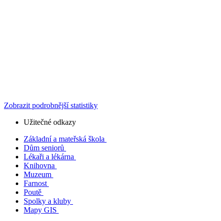
Zobrazit podrobnější statistiky
Užitečné odkazy
Základní a mateřská škola
Dům seniorů
Lékaři a lékárna
Knihovna
Muzeum
Farnost
Poutě
Spolky a kluby
Mapy GIS