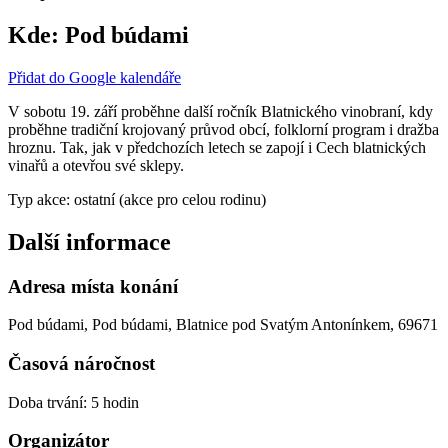
Kde:
Pod búdami
Přidat do Google kalendáře
V sobotu 19. září proběhne další ročník Blatnického vinobraní, kdy
proběhne tradiční krojovaný průvod obcí, folklorní program i dražba
hroznu. Tak, jak v předchozích letech se zapojí i Cech blatnických
vinařů a otevřou své sklepy.
Typ akce: ostatní (akce pro celou rodinu)
Další informace
Adresa místa konání
Pod búdami, Pod búdami, Blatnice pod Svatým Antonínkem, 69671
Časová náročnost
Doba trvání: 5 hodin
Organizátor