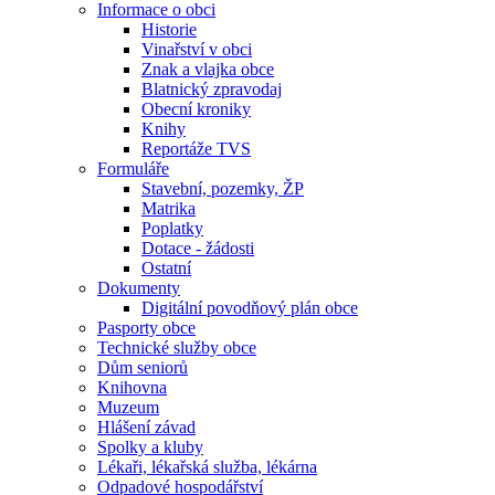
Informace o obci
Historie
Vinařství v obci
Znak a vlajka obce
Blatnický zpravodaj
Obecní kroniky
Knihy
Reportáže TVS
Formuláře
Stavební, pozemky, ŽP
Matrika
Poplatky
Dotace - žádosti
Ostatní
Dokumenty
Digitální povodňový plán obce
Pasporty obce
Technické služby obce
Dům seniorů
Knihovna
Muzeum
Hlášení závad
Spolky a kluby
Lékaři, lékařská služba, lékárna
Odpadové hospodářství