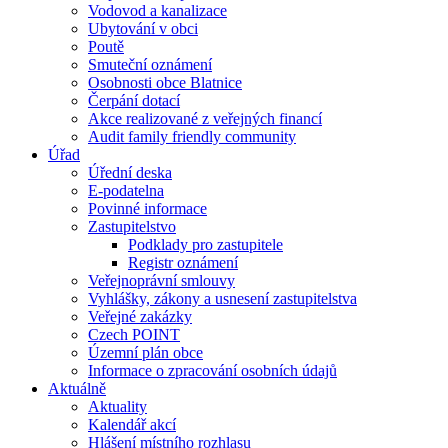
Vodovod a kanalizace
Ubytování v obci
Poutě
Smuteční oznámení
Osobnosti obce Blatnice
Čerpání dotací
Akce realizované z veřejných financí
Audit family friendly community
Úřad
Úřední deska
E-podatelna
Povinné informace
Zastupitelstvo
Podklady pro zastupitele
Registr oznámení
Veřejnoprávní smlouvy
Vyhlášky, zákony a usnesení zastupitelstva
Veřejné zakázky
Czech POINT
Územní plán obce
Informace o zpracování osobních údajů
Aktuálně
Aktuality
Kalendář akcí
Hlášení místního rozhlasu