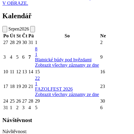
V OBRAZE.
Kalendář
Srpen
2026
Po
Út
St
Čt
Pá
So
Ne
27
28
29
30
31
1
2
8
1
3
4
5
6
7
9
Blatnické búdy pod hvězdami
Zobrazit všechny záznamy ze dne
10
11
12
13
14
15
16
22
1
17
18
19
20
21
23
FAZOLFEST 2026
Zobrazit všechny záznamy ze dne
24
25
26
27
28
29
30
31
1
2
3
4
5
6
Návštěvnost
Návštěvnost: