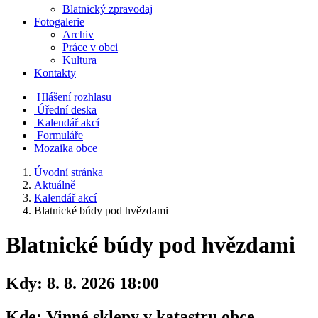
Blatnický zpravodaj
Fotogalerie
Archiv
Práce v obci
Kultura
Kontakty
Hlášení rozhlasu
Úřední deska
Kalendář akcí
Formuláře
Mozaika obce
Úvodní stránka
Aktuálně
Kalendář akcí
Blatnické búdy pod hvězdami
Blatnické búdy pod hvězdami
Kdy:
8. 8. 2026 18:00
Kde:
Vinné sklepy v katastru obce