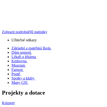
Zobrazit podrobnější statistiky
Užitečné odkazy
Základní a mateřská škola
Dům seniorů
Lékaři a lékárna
Knihovna
Muzeum
Farnost
Poutě
Spolky a kluby
Mapy GIS
Projekty a dotace
Krizport