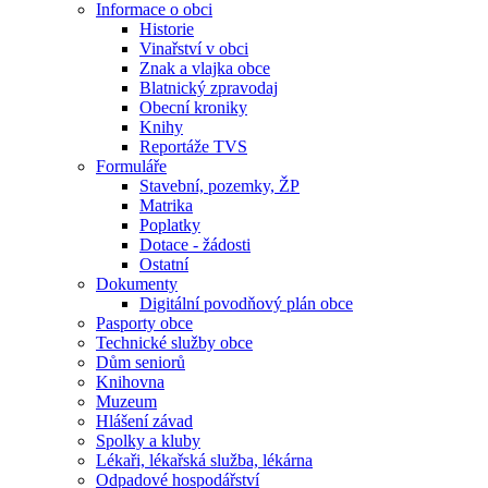
Informace o obci
Historie
Vinařství v obci
Znak a vlajka obce
Blatnický zpravodaj
Obecní kroniky
Knihy
Reportáže TVS
Formuláře
Stavební, pozemky, ŽP
Matrika
Poplatky
Dotace - žádosti
Ostatní
Dokumenty
Digitální povodňový plán obce
Pasporty obce
Technické služby obce
Dům seniorů
Knihovna
Muzeum
Hlášení závad
Spolky a kluby
Lékaři, lékařská služba, lékárna
Odpadové hospodářství