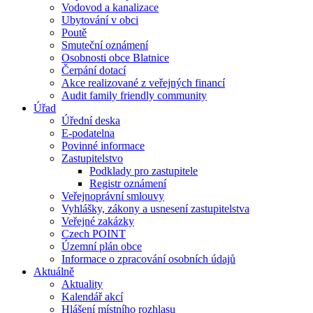
Vodovod a kanalizace
Ubytování v obci
Poutě
Smuteční oznámení
Osobnosti obce Blatnice
Čerpání dotací
Akce realizované z veřejných financí
Audit family friendly community
Úřad
Úřední deska
E-podatelna
Povinné informace
Zastupitelstvo
Podklady pro zastupitele
Registr oznámení
Veřejnoprávní smlouvy
Vyhlášky, zákony a usnesení zastupitelstva
Veřejné zakázky
Czech POINT
Územní plán obce
Informace o zpracování osobních údajů
Aktuálně
Aktuality
Kalendář akcí
Hlášení místního rozhlasu