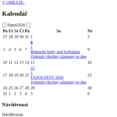
V OBRAZE.
Kalendář
Srpen
2026
Po
Út
St
Čt
Pá
So
Ne
27
28
29
30
31
1
2
8
1
3
4
5
6
7
9
Blatnické búdy pod hvězdami
Zobrazit všechny záznamy ze dne
10
11
12
13
14
15
16
22
1
17
18
19
20
21
23
FAZOLFEST 2026
Zobrazit všechny záznamy ze dne
24
25
26
27
28
29
30
31
1
2
3
4
5
6
Návštěvnost
Návštěvnost: