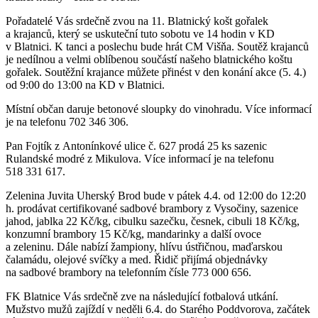
Pořadatelé Vás srdečně zvou na 11. Blatnický košt gořalek
a krajanců, který se uskuteční tuto sobotu ve 14 hodin v KD
v Blatnici. K tanci a poslechu bude hrát CM Višňa. Soutěž krajanců
je nedílnou a velmi oblíbenou součástí našeho blatnického koštu
gořalek. Soutěžní krajance můžete přinést v den konání akce (5. 4.)
od 9:00 do 13:00 na KD v Blatnici.
Místní občan daruje betonové sloupky do vinohradu. Více informací
je na telefonu 702 346 306.
Pan Fojtík z Antonínkové ulice č. 627 prodá 25 ks sazenic
Rulandské modré z Mikulova. Více informací je na telefonu
518 331 617.
Zelenina Juvita Uherský Brod bude v pátek 4.4. od 12:00 do 12:20
h. prodávat certifikované sadbové brambory z Vysočiny, sazenice
jahod, jablka 22 Kč/kg, cibulku sazečku, česnek, cibuli 18 Kč/kg,
konzumní brambory 15 Kč/kg, mandarinky a další ovoce
a zeleninu. Dále nabízí žampiony, hlívu ústřičnou, maďarskou
čalamádu, olejové svíčky a med. Řidič přijímá objednávky
na sadbové brambory na telefonním čísle 773 000 656.
FK Blatnice Vás srdečně zve na následující fotbalová utkání.
Mužstvo mužů zajíždí v neděli 6.4. do Starého Poddvorova, začátek