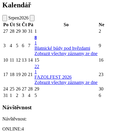
Kalendář
Srpen
2026
Po
Út
St
Čt
Pá
So
Ne
27
28
29
30
31
1
2
8
1
3
4
5
6
7
9
Blatnické búdy pod hvězdami
Zobrazit všechny záznamy ze dne
10
11
12
13
14
15
16
22
1
17
18
19
20
21
23
FAZOLFEST 2026
Zobrazit všechny záznamy ze dne
24
25
26
27
28
29
30
31
1
2
3
4
5
6
Návštěvnost
Návštěvnost:
ONLINE:
4