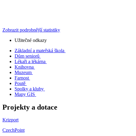
Zobrazit podrobnější statistiky
Užitečné odkazy
Základní a mateřská škola
Dům seniorů
Lékaři a lékárna
Knihovna
Muzeum
Farnost
Poutě
Spolky a kluby
Mapy GIS
Projekty a dotace
Krizport
CzechPoint