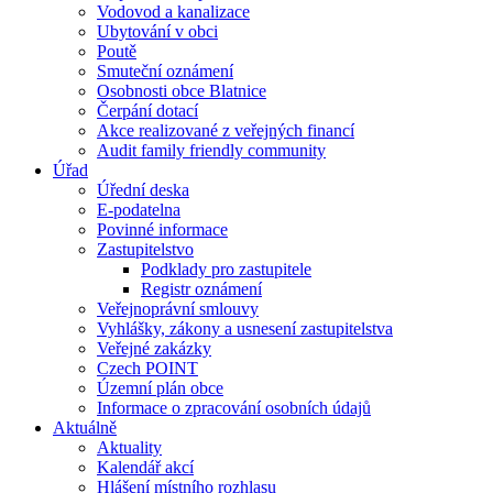
Vodovod a kanalizace
Ubytování v obci
Poutě
Smuteční oznámení
Osobnosti obce Blatnice
Čerpání dotací
Akce realizované z veřejných financí
Audit family friendly community
Úřad
Úřední deska
E-podatelna
Povinné informace
Zastupitelstvo
Podklady pro zastupitele
Registr oznámení
Veřejnoprávní smlouvy
Vyhlášky, zákony a usnesení zastupitelstva
Veřejné zakázky
Czech POINT
Územní plán obce
Informace o zpracování osobních údajů
Aktuálně
Aktuality
Kalendář akcí
Hlášení místního rozhlasu