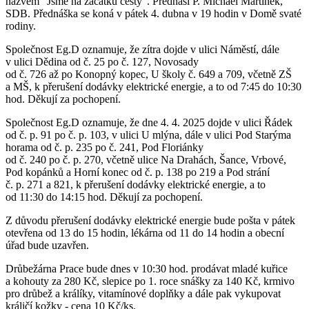
názvem "Jsme na začátku cesty". Přednáší P. Michael Martinek,
SDB. Přednáška se koná v pátek 4. dubna v 19 hodin v Domě svaté
rodiny.
Společnost Eg.D oznamuje, že zítra dojde v ulici Náměstí, dále
v ulici Dědina od č. 25 po č. 127, Novosady
od č. 726 až po Konopný kopec, U školy č. 649 a 709, včetně ZŠ
a MŠ, k přerušení dodávky elektrické energie, a to od 7:45 do 10:30
hod. Děkují za pochopení.
Společnost Eg.D oznamuje, že dne 4. 4. 2025 dojde v ulici Řádek
od č. p. 91 po č. p. 103, v ulici U mlýna, dále v ulici Pod Starýma
horama od č. p. 235 po č. 241, Pod Floriánky
od č. 240 po č. p. 270, včetně ulice Na Drahách, Šance, Vrbové,
Pod kopánků a Horní konec od č. p. 138 po 219 a Pod strání
č. p. 271 a 821, k přerušení dodávky elektrické energie, a to
od 11:30 do 14:15 hod. Děkují za pochopení.
Z důvodu přerušení dodávky elektrické energie bude pošta v pátek
otevřena od 13 do 15 hodin, lékárna od 11 do 14 hodin a obecní
úřad bude uzavřen.
Drůbežárna Prace bude dnes v 10:30 hod. prodávat mladé kuřice
a kohouty za 280 Kč, slepice po 1. roce snášky za 140 Kč, krmivo
pro drůbež a králíky, vitamínové doplňky a dále pak vykupovat
králičí kožky - cena 10 Kč/ks.