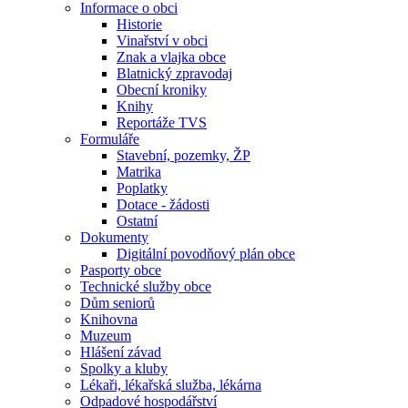
Informace o obci
Historie
Vinařství v obci
Znak a vlajka obce
Blatnický zpravodaj
Obecní kroniky
Knihy
Reportáže TVS
Formuláře
Stavební, pozemky, ŽP
Matrika
Poplatky
Dotace - žádosti
Ostatní
Dokumenty
Digitální povodňový plán obce
Pasporty obce
Technické služby obce
Dům seniorů
Knihovna
Muzeum
Hlášení závad
Spolky a kluby
Lékaři, lékařská služba, lékárna
Odpadové hospodářství