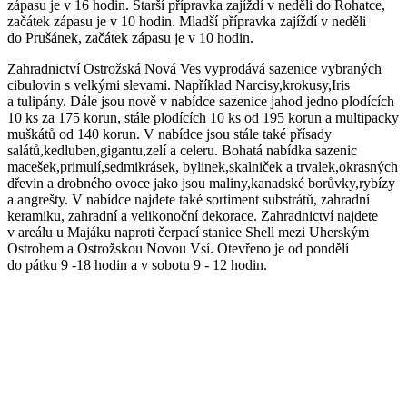
zápasu je v 16 hodin. Starší přípravka zajíždí v neděli do Rohatce,
začátek zápasu je v 10 hodin. Mladší přípravka zajíždí v neděli
do Prušánek, začátek zápasu je v 10 hodin.
Zahradnictví Ostrožská Nová Ves vyprodává sazenice vybraných
cibulovin s velkými slevami. Například Narcisy,krokusy,Iris
a tulipány. Dále jsou nově v nabídce sazenice jahod jedno plodících
10 ks za 175 korun, stále plodících 10 ks od 195 korun a multipacky
muškátů od 140 korun. V nabídce jsou stále také přísady
salátů,kedluben,gigantu,zelí a celeru. Bohatá nabídka sazenic
macešek,primulí,sedmikrásek, bylinek,skalniček a trvalek,okrasných
dřevin a drobného ovoce jako jsou maliny,kanadské borůvky,rybízy
a angrešty. V nabídce najdete také sortiment substrátů, zahradní
keramiku, zahradní a velikonoční dekorace. Zahradnictví najdete
v areálu u Majáku naproti čerpací stanice Shell mezi Uherským
Ostrohem a Ostrožskou Novou Vsí. Otevřeno je od pondělí
do pátku 9 -18 hodin a v sobotu 9 - 12 hodin.