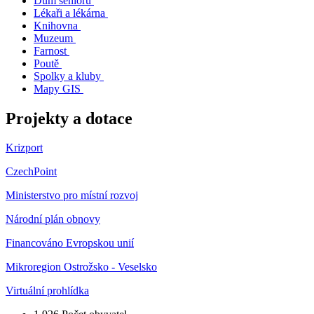
Dům seniorů
Lékaři a lékárna
Knihovna
Muzeum
Farnost
Poutě
Spolky a kluby
Mapy GIS
Projekty a dotace
Krizport
CzechPoint
Ministerstvo pro místní rozvoj
Národní plán obnovy
Financováno Evropskou unií
Mikroregion Ostrožsko - Veselsko
Virtuální prohlídka