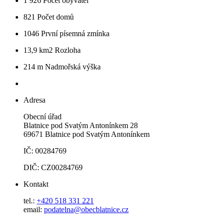
1 926
Počet obyvatel
821
Počet domů
1046
První písemná zmínka
13,9 km2
Rozloha
214 m
Nadmořská výška
Adresa
Obecní úřad
Blatnice pod Svatým Antonínkem 28
69671 Blatnice pod Svatým Antonínkem
IČ: 00284769
DIČ: CZ00284769
Kontakt
tel.:
+420 518 331 221
email:
podatelna@obecblatnice.cz