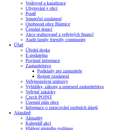
Vodovod a kanalizace
Ubytování v obci
Poutě
Smuteční oznámení
Osobnosti obce Blatnice
Čerpání dotací
Akce realizované z veřejných financí
Audit family friendly community
Úřad
Úřední deska
E-podatelna
Povinné informace
Zastupitelstvo
Podklady pro zastupitele
Registr oznámení
Veřejnoprávní smlouvy
Vyhlášky, zákony a usnesení zastupitelstva
Veřejné zakázky
Czech POINT
Územní plán obce
Informace o zpracování osobních údajů
Aktuálně
Aktuality
Kalendář akcí
Hlášení místního rozhlasu