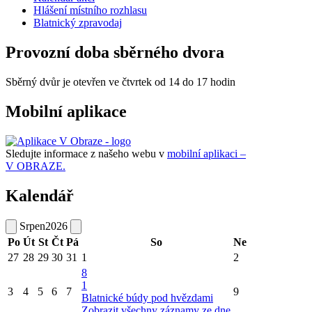
Hlášení místního rozhlasu
Blatnický zpravodaj
Provozní doba sběrného dvora
Sběrný dvůr je otevřen ve čtvrtek od 14 do 17 hodin
Mobilní aplikace
Sledujte informace z našeho webu v
mobilní aplikaci –
V OBRAZE.
Kalendář
Srpen
2026
Po
Út
St
Čt
Pá
So
Ne
27
28
29
30
31
1
2
8
1
3
4
5
6
7
9
Blatnické búdy pod hvězdami
Zobrazit všechny záznamy ze dne