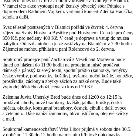
uskuteční dnes od 17 do 22 hodin v kostele sv. Ondřeje v Blatnici.
V rámci této akce vystoupí např. ženský pěvecký sbor Pútnice s
doprovodem Radimem Vojtkem, varhanní koncert Zdeňka Hanáčka,
schóla a další.
Svaz tělesně postižených v Blatnici pořádá ve čtvrtek 4. června
zájezd na Svatý Hostýn a Bystřice pod Hostýnem. Cena je pro členy
350 Kč, pro nečleny 400 Kč. V ceně je doprava a vstup do muzea
nábytku. Odjezd autobusu je ze zastávky na Blatničku v 7:30 hodin.
Zájemci se mohou přihlásit u paní Rolencové do 2. června.
Soukromý prodejce paní Zacharová z Veselí nad Moravou bude
ihned po hlášení do 11:30 hodin na prodejním místě prodávat
dámský a pánský kusový textil, spodní prádlo (kalhotky, trenýrky
české výroby, podprsenky, košilky), pyžama, noční košile, ponožky,
prostěradla, záclony a zbytky záclon za nízké ceny. Bude také
výprodej dětského zboží, cena za kus od 29 Kč.
Zelenina Juvita Uherský Brod bude dnes od 12:00 do 12:15 h.
prodávat jahody, nové brambory, květák, jablka, hrušky, česká
rajčata, okurky, konzumní brambory, česnek, cibuli a další ovoce
a zeleninu. Dále nabízí žampiony, hlívu ústřičnou, olejové svíčky
a med.
Soukromé kamenosochařství Vrba Libor přijímá v sobotu dne 30.5.
v době od 11:30 do 12 hodin na místním hřbitově objednávky