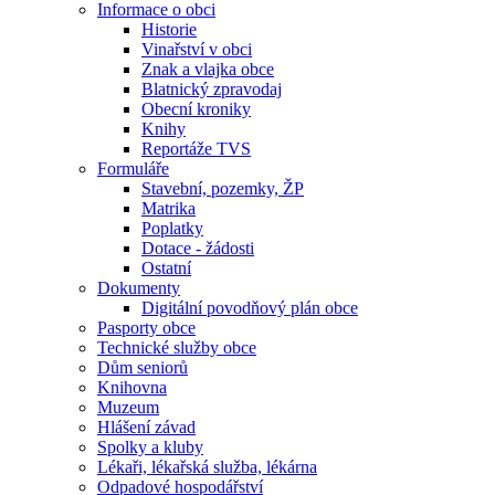
Informace o obci
Historie
Vinařství v obci
Znak a vlajka obce
Blatnický zpravodaj
Obecní kroniky
Knihy
Reportáže TVS
Formuláře
Stavební, pozemky, ŽP
Matrika
Poplatky
Dotace - žádosti
Ostatní
Dokumenty
Digitální povodňový plán obce
Pasporty obce
Technické služby obce
Dům seniorů
Knihovna
Muzeum
Hlášení závad
Spolky a kluby
Lékaři, lékařská služba, lékárna
Odpadové hospodářství