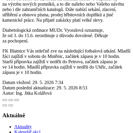
na výrobu nových pomníků, a to dle našeho nebo Vašeho návrhu
nebo i dle zahraničních katalogů. Dále nabízí sekání, zlacení,
stříbření a obnovu písma, prodej hřbitovních doplňků a jiné
kamenické práce. Na přijaté zakázky platí velké slevy.
Diabetologická ordinace MUDr. Vyoralová oznamuje,
že od 3. do 15.6. neordinuje z důvodu dovolené. Děkuje
za pochopení.
FK Blatnice Vás srdečně zve na následující fotbalová utkání. Mladší
žáci zajíždí v sobotu do Mutěnic, začátek zápasu je v 10 hodin.
Starší přípravka zajíždí v neděli do Petrova, začátek zápasu je
ve 14 hodin. Mladší přípravka zajíždí v neděli do Uhřic, začátek
zápasu je v 10 hodin.
Datum vložení:
29. 5. 2026 7:34
Datum poslední aktualizace:
29. 5. 2026 8:53
Autor:
Ing. Jitka Kolářová
Aktuálně
Aktuality
Kalendář akcí