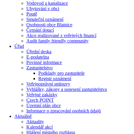
Vodovod a kanalizace
Ubytování v obci
Poutě
Smuteční oznámení
Osobnosti obce Blatnice
Čerpání dotací
Akce realizované z veřejných financí
Audit family friendly community
Úřad
Úřední deska
E-podatelna
Povinné informace
Zastupitelstvo
Podklady pro zastupitele
Registr oznámení
Veřejnoprávní smlouvy
Vyhlášky, zákony a usnesení zastupitelstva
Veřejné zakázky
Czech POINT
Územní plán obce
Informace o zpracování osobních údajů
Aktuálně
Aktuality
Kalendář akcí
Hlášení místního rozhlasu