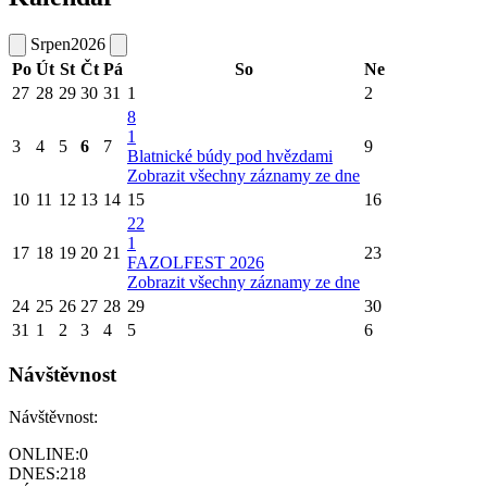
Srpen
2026
Po
Út
St
Čt
Pá
So
Ne
27
28
29
30
31
1
2
8
1
3
4
5
6
7
9
Blatnické búdy pod hvězdami
Zobrazit všechny záznamy ze dne
10
11
12
13
14
15
16
22
1
17
18
19
20
21
23
FAZOLFEST 2026
Zobrazit všechny záznamy ze dne
24
25
26
27
28
29
30
31
1
2
3
4
5
6
Návštěvnost
Návštěvnost:
ONLINE:
0
DNES:
218