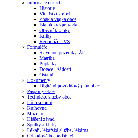
Informace o obci
Historie
Vinařství v obci
Znak a vlajka obce
Blatnický zpravodaj
Obecní kroniky
Knihy
Reportáže TVS
Formuláře
Stavební, pozemky, ŽP
Matrika
Poplatky
Dotace - žádosti
Ostatní
Dokumenty
Digitální povodňový plán obce
Pasporty obce
Technické služby obce
Dům seniorů
Knihovna
Muzeum
Hlášení závad
Spolky a kluby
Lékaři, lékařská služba, lékárna
Odpadové hospodářství