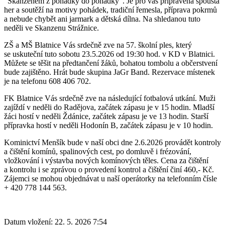
"Skanzenem z pohádky do pohádky“. Je pro vás připravena spousta
her a soutěží na motivy pohádek, tradiční řemesla, příprava pokrmů
a nebude chybět ani jarmark a dětská dílna. Na shledanou tuto
neděli ve Skanzenu Strážnice.
ZŠ a MŠ Blatnice Vás srdečně zve na 57. školní ples, který
se uskuteční tuto sobotu 23.5.2026 od 19:30 hod. v KD v Blatnici.
Můžete se těšit na předtančení žáků, bohatou tombolu a občerstvení
bude zajištěno. Hrát bude skupina JaGr Band. Rezervace místenek
je na telefonu 608 406 702.
FK Blatnice Vás srdečně zve na následující fotbalová utkání. Muži
zajíždí v neděli do Radějova, začátek zápasu je v 15 hodin. Mladší
žáci hostí v neděli Ždánice, začátek zápasu je ve 13 hodin. Starší
přípravka hostí v neděli Hodonín B, začátek zápasu je v 10 hodin.
Kominictví Menšík bude v naší obci dne 2.6.2026 provádět kontroly
a čištění komínů, spalinových cest, po domluvě i frézování,
vložkování i výstavba nových komínových těles. Cena za čištění
a kontrolu i se zprávou o provedení kontrol a čištění činí 460,- Kč.
Zájemci se mohou objednávat u naší operátorky na telefonním čísle
+ 420 778 144 563.
Datum vložení:
22. 5. 2026 7:54