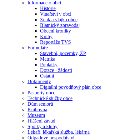
Informace o obci
Historie
Vinařství v obci
Znak a vlajka obce
Blatnický zpravodaj
Obecní kroniky
Knihy
Reportáže TVS
Formuláře
Stavební, pozemky, ŽP
Matrika
Poplatky
Dotace - žádosti
Ostatní
Dokumenty
Digitální povodňový plán obce
Pasporty obce
Technické služby obce
Dům seniorů
Knihovna
Muzeum
Hlášení závad
Spolky a kluby
Lékaři, lékařská služba, lékárna
Odpadové hospodářství