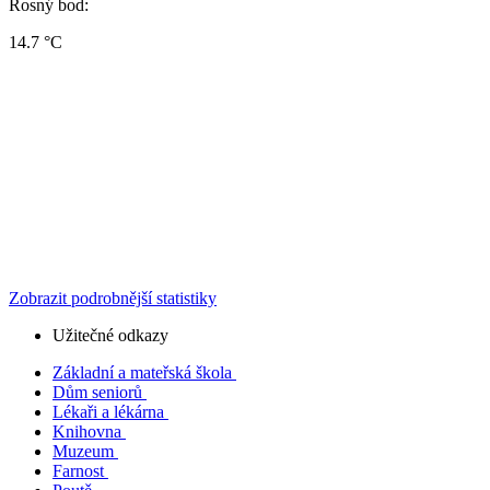
Rosný bod:
14.7 °C
Zobrazit podrobnější statistiky
Užitečné odkazy
Základní a mateřská škola
Dům seniorů
Lékaři a lékárna
Knihovna
Muzeum
Farnost