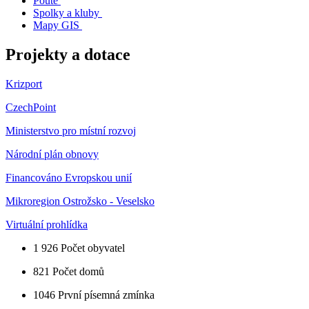
Poutě
Spolky a kluby
Mapy GIS
Projekty a dotace
Krizport
CzechPoint
Ministerstvo pro místní rozvoj
Národní plán obnovy
Financováno Evropskou unií
Mikroregion Ostrožsko - Veselsko
Virtuální prohlídka
1 926
Počet obyvatel
821
Počet domů
1046
První písemná zmínka