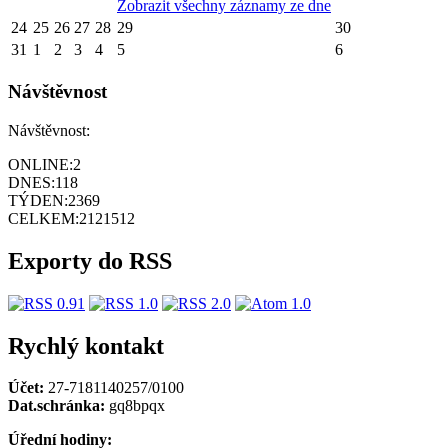
Zobrazit všechny záznamy ze dne
24
25
26
27
28
29
30
31
1
2
3
4
5
6
Návštěvnost
Návštěvnost:
ONLINE:
2
DNES:
118
TÝDEN:
2369
CELKEM:
2121512
Exporty do RSS
Rychlý kontakt
Účet:
27-7181140257/0100
Dat.schránka:
gq8bpqx
Úřední hodiny: