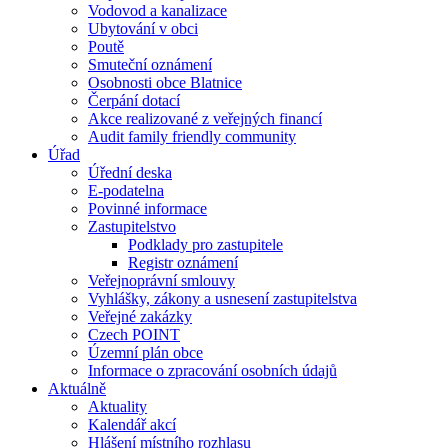
Vodovod a kanalizace
Ubytování v obci
Poutě
Smuteční oznámení
Osobnosti obce Blatnice
Čerpání dotací
Akce realizované z veřejných financí
Audit family friendly community
Úřad
Úřední deska
E-podatelna
Povinné informace
Zastupitelstvo
Podklady pro zastupitele
Registr oznámení
Veřejnoprávní smlouvy
Vyhlášky, zákony a usnesení zastupitelstva
Veřejné zakázky
Czech POINT
Územní plán obce
Informace o zpracování osobních údajů
Aktuálně
Aktuality
Kalendář akcí
Hlášení místního rozhlasu