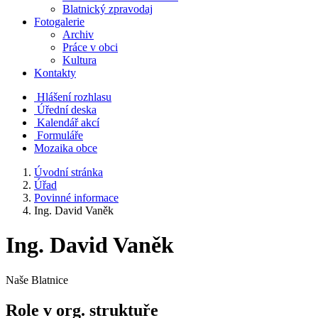
Blatnický zpravodaj
Fotogalerie
Archiv
Práce v obci
Kultura
Kontakty
Hlášení rozhlasu
Úřední deska
Kalendář akcí
Formuláře
Mozaika obce
Úvodní stránka
Úřad
Povinné informace
Ing. David Vaněk
Ing. David Vaněk
Naše Blatnice
Role v org. struktuře