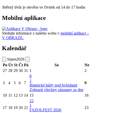
Sběrný dvůr je otevřen ve čtvrtek od 14 do 17 hodin
Mobilní aplikace
Sledujte informace z našeho webu v
mobilní aplikaci –
V OBRAZE.
Kalendář
Srpen
2026
Po
Út
St
Čt
Pá
So
Ne
27
28
29
30
31
1
2
8
1
3
4
5
6
7
9
Blatnické búdy pod hvězdami
Zobrazit všechny záznamy ze dne
10
11
12
13
14
15
16
22
1
17
18
19
20
21
23
FAZOLFEST 2026