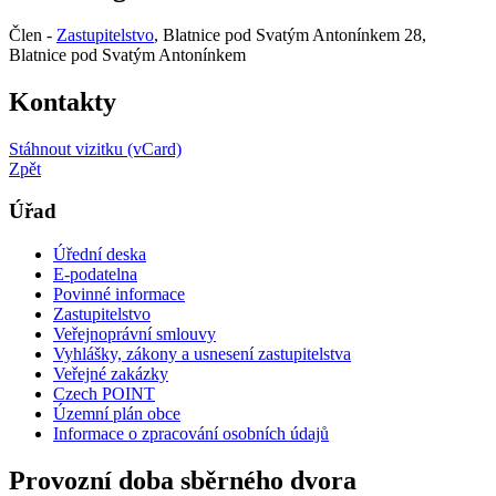
Člen -
Zastupitelstvo
, Blatnice pod Svatým Antonínkem 28,
Blatnice pod Svatým Antonínkem
Kontakty
Stáhnout vizitku (vCard)
Zpět
Úřad
Úřední deska
E-podatelna
Povinné informace
Zastupitelstvo
Veřejnoprávní smlouvy
Vyhlášky, zákony a usnesení zastupitelstva
Veřejné zakázky
Czech POINT
Územní plán obce
Informace o zpracování osobních údajů
Provozní doba sběrného dvora