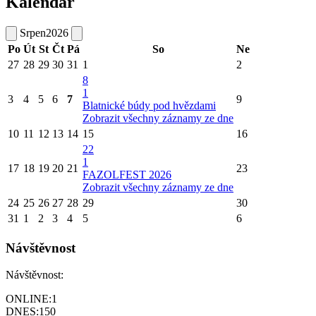
Kalendář
Srpen
2026
Po
Út
St
Čt
Pá
So
Ne
27
28
29
30
31
1
2
8
1
3
4
5
6
7
9
Blatnické búdy pod hvězdami
Zobrazit všechny záznamy ze dne
10
11
12
13
14
15
16
22
1
17
18
19
20
21
23
FAZOLFEST 2026
Zobrazit všechny záznamy ze dne
24
25
26
27
28
29
30
31
1
2
3
4
5
6
Návštěvnost
Návštěvnost:
ONLINE:
1
DNES:
150