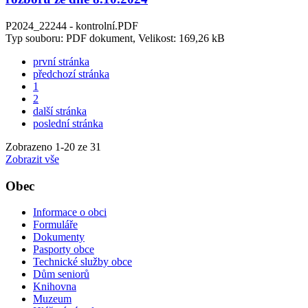
P2024_22244 - kontrolní.PDF
Typ souboru: PDF dokument, Velikost: 169,26 kB
první stránka
předchozí stránka
1
2
další stránka
poslední stránka
Zobrazeno
1
-
20
ze 31
Zobrazit vše
Obec
Informace o obci
Formuláře
Dokumenty
Pasporty obce
Technické služby obce
Dům seniorů
Knihovna
Muzeum