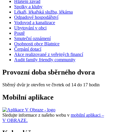
Hlášení závad
Spolky a kluby
Lékaři, lékařská služba, lékárna
Odpadové hospodářství
Vodovod a kanalizace
Ubytování v obci
Poutě
Smuteční oznámení
Osobnosti obce Blatnice
Čerpání dotací
Akce realizované z veřejných financí
Audit family friendly community
Provozní doba sběrného dvora
Sběrný dvůr je otevřen ve čtvrtek od 14 do 17 hodin
Mobilní aplikace
Sledujte informace z našeho webu v
mobilní aplikaci –
V OBRAZE.