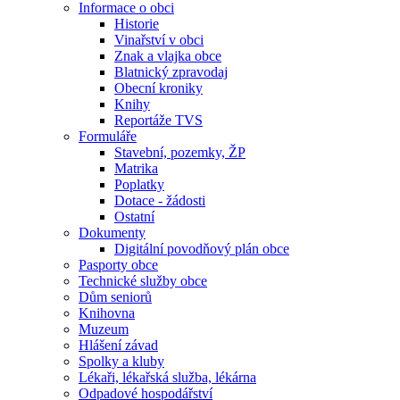
Informace o obci
Historie
Vinařství v obci
Znak a vlajka obce
Blatnický zpravodaj
Obecní kroniky
Knihy
Reportáže TVS
Formuláře
Stavební, pozemky, ŽP
Matrika
Poplatky
Dotace - žádosti
Ostatní
Dokumenty
Digitální povodňový plán obce
Pasporty obce
Technické služby obce
Dům seniorů
Knihovna
Muzeum
Hlášení závad
Spolky a kluby
Lékaři, lékařská služba, lékárna
Odpadové hospodářství