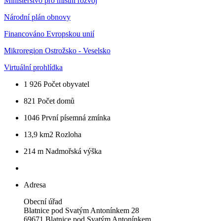
Ministerstvo pro místní rozvoj
Národní plán obnovy
Financováno Evropskou unií
Mikroregion Ostrožsko - Veselsko
Virtuální prohlídka
1 926
Počet obyvatel
821
Počet domů
1046
První písemná zmínka
13,9 km2
Rozloha
214 m
Nadmořská výška
Adresa
Obecní úřad
Blatnice pod Svatým Antonínkem 28
69671 Blatnice pod Svatým Antonínkem