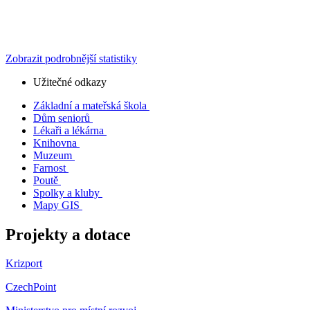
Zobrazit podrobnější statistiky
Užitečné odkazy
Základní a mateřská škola
Dům seniorů
Lékaři a lékárna
Knihovna
Muzeum
Farnost
Poutě
Spolky a kluby
Mapy GIS
Projekty a dotace
Krizport
CzechPoint