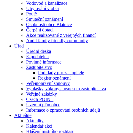
Vodovod a kanalizace
Ubytování v obci
Poutě
Smuteční oznámení
Osobnosti obce Blatnice
Čerpání dotací
Akce realizované z veřejných financí
Audit family friendly community
Úřad
Úřední deska
E-podatelna
Povinné informace
Zastupitelstvo
Podklady pro zastupitele
Registr oznámení
Veřejnoprávní smlouvy
Vyhlášky, zákony a usnesení zastupitelstva
Veřejné zakázky
Czech POINT
Územní plán obce
Informace o zpracování osobních údajů
Aktuálně
Aktuality
Kalendář akcí
Hlášení místního rozhlasu