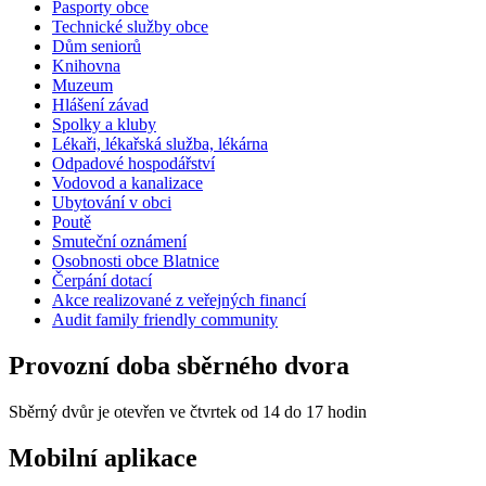
Pasporty obce
Technické služby obce
Dům seniorů
Knihovna
Muzeum
Hlášení závad
Spolky a kluby
Lékaři, lékařská služba, lékárna
Odpadové hospodářství
Vodovod a kanalizace
Ubytování v obci
Poutě
Smuteční oznámení
Osobnosti obce Blatnice
Čerpání dotací
Akce realizované z veřejných financí
Audit family friendly community
Provozní doba sběrného dvora
Sběrný dvůr je otevřen ve čtvrtek od 14 do 17 hodin
Mobilní aplikace