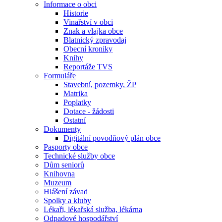
Informace o obci
Historie
Vinařství v obci
Znak a vlajka obce
Blatnický zpravodaj
Obecní kroniky
Knihy
Reportáže TVS
Formuláře
Stavební, pozemky, ŽP
Matrika
Poplatky
Dotace - žádosti
Ostatní
Dokumenty
Digitální povodňový plán obce
Pasporty obce
Technické služby obce
Dům seniorů
Knihovna
Muzeum
Hlášení závad
Spolky a kluby
Lékaři, lékařská služba, lékárna
Odpadové hospodářství