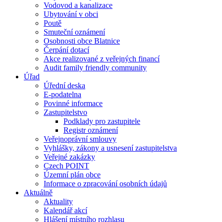
Vodovod a kanalizace
Ubytování v obci
Poutě
Smuteční oznámení
Osobnosti obce Blatnice
Čerpání dotací
Akce realizované z veřejných financí
Audit family friendly community
Úřad
Úřední deska
E-podatelna
Povinné informace
Zastupitelstvo
Podklady pro zastupitele
Registr oznámení
Veřejnoprávní smlouvy
Vyhlášky, zákony a usnesení zastupitelstva
Veřejné zakázky
Czech POINT
Územní plán obce
Informace o zpracování osobních údajů
Aktuálně
Aktuality
Kalendář akcí
Hlášení místního rozhlasu