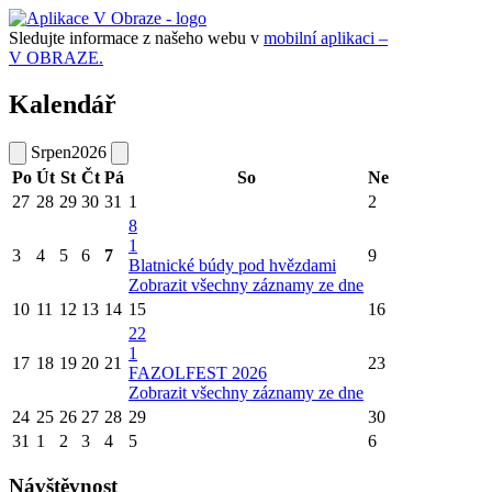
Sledujte informace z našeho webu v
mobilní aplikaci –
V OBRAZE.
Kalendář
Srpen
2026
Po
Út
St
Čt
Pá
So
Ne
27
28
29
30
31
1
2
8
1
3
4
5
6
7
9
Blatnické búdy pod hvězdami
Zobrazit všechny záznamy ze dne
10
11
12
13
14
15
16
22
1
17
18
19
20
21
23
FAZOLFEST 2026
Zobrazit všechny záznamy ze dne
24
25
26
27
28
29
30
31
1
2
3
4
5
6
Návštěvnost