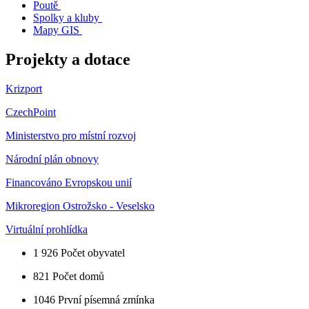
Poutě
Spolky a kluby
Mapy GIS
Projekty a dotace
Krizport
CzechPoint
Ministerstvo pro místní rozvoj
Národní plán obnovy
Financováno Evropskou unií
Mikroregion Ostrožsko - Veselsko
Virtuální prohlídka
1 926
Počet obyvatel
821
Počet domů
1046
První písemná zmínka