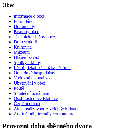
Obec
Informace o obci
Formuláře
Dokumenty
Pasporty obce
Technické služby obce
Dům seniorů
Knihovna
Muzeum
Hlášení závad
Spolky a kluby
Lékaři, lékařská služba, lékárna
Odpadové hospodářství
Vodovod a kanalizace
Ubytování v obci
Poutě
Smuteční oznámení
Osobnosti obce Blatnice
Čerpání dotací
Akce realizované z veřejných financí
Audit family friendly community
Provozní doba sběrného dvora