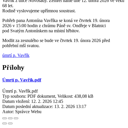
Vavřík z ulice Novosady. Zemřel náhle dne 12. února 2026 ve věku
68 let.
Rodině vyslovujeme upřímnou soustrast.
Pohřeb pana Antonína Vavříka se koná ve čtvrtek 19. února
2026 v 15:00 hodin z chrámu Páně sv. Ondřeje v Blatnici
pod Svatým Antonínkem na místní hřbitov.
Modlit za zesnulého se bude ve čtvrtek 19. února 2026 před
pohřební mší svatou.
úmrtí p. Vavřík
Přílohy
Úmrtí p. Vavřík.pdf
Úmrtí p. Vavřík.pdf
Typ souboru: PDF dokument, Velikost: 438,08 kB
Datum vložení:
12. 2. 2026 12:45
Datum poslední aktualizace:
13. 2. 2026 13:17
Autor:
Správce Webu