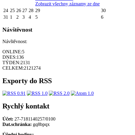
Zobrazit všechny záznamy ze dne
24
25
26
27
28
29
30
31
1
2
3
4
5
6
Návštěvnost
Návštěvnost:
ONLINE:
5
DNES:
136
TÝDEN:
2131
CELKEM:
2121274
Exporty do RSS
Rychlý kontakt
Účet:
27-7181140257/0100
Dat.schránka:
gq8bpqx
Úřední hodiny: