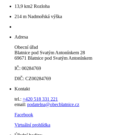
13,9 km2
Rozloha
214 m
Nadmořská výška
Adresa
Obecní úřad
Blatnice pod Svatým Antonínkem 28
69671 Blatnice pod Svatým Antonínkem
IČ: 00284769
DIČ: CZ00284769
Kontakt
tel.:
+420 518 331 221
email:
podatelna@obecblatnice.cz
Facebook
Virtuální prohlídka