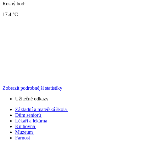
Rosný bod:
17.4 °C
Zobrazit podrobnější statistiky
Užitečné odkazy
Základní a mateřská škola
Dům seniorů
Lékaři a lékárna
Knihovna
Muzeum
Farnost