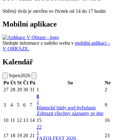
Sběrný dvůr je otevřen ve čtvrtek od 14 do 17 hodin
Mobilní aplikace
Sledujte informace z našeho webu v
mobilní aplikaci –
V OBRAZE.
Kalendář
Srpen
2026
Po
Út
St
Čt
Pá
So
Ne
27
28
29
30
31
1
2
8
1
3
4
5
6
7
9
Blatnické búdy pod hvězdami
Zobrazit všechny záznamy ze dne
10
11
12
13
14
15
16
22
1
17
18
19
20
21
23
FAZOLFEST 2026