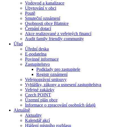
Vodovod a kanalizace
Ubytování v obci
Poutě
Smuteční oznámení
Osobnosti obce Blatnice
Čerpání dotací
Akce realizované z veřejných financí
Audit family friendly community
Úřad
Úřední deska
E-podatelna
Povinné informace
Zastupitelstvo
Podklady pro zastupitele
Registr oznámení
Veřejnoprávní smlouvy
Vyhlášky, zákony a usnesení zastupitelstva
Veřejné zakázky
Czech POINT
Územní plán obce
Informace o zpracování osobních údajů
Aktuálně
Aktuality
Kalendář akcí
Hlášení místního rozhlasu