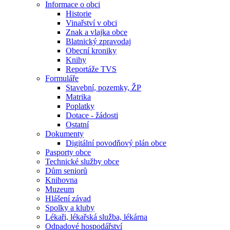
Informace o obci
Historie
Vinařství v obci
Znak a vlajka obce
Blatnický zpravodaj
Obecní kroniky
Knihy
Reportáže TVS
Formuláře
Stavební, pozemky, ŽP
Matrika
Poplatky
Dotace - žádosti
Ostatní
Dokumenty
Digitální povodňový plán obce
Pasporty obce
Technické služby obce
Dům seniorů
Knihovna
Muzeum
Hlášení závad
Spolky a kluby
Lékaři, lékařská služba, lékárna
Odpadové hospodářství