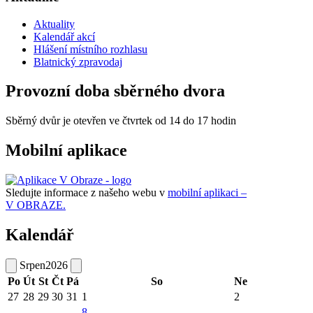
Aktuality
Kalendář akcí
Hlášení místního rozhlasu
Blatnický zpravodaj
Provozní doba sběrného dvora
Sběrný dvůr je otevřen ve čtvrtek od 14 do 17 hodin
Mobilní aplikace
Sledujte informace z našeho webu v
mobilní aplikaci –
V OBRAZE.
Kalendář
Srpen
2026
Po
Út
St
Čt
Pá
So
Ne
27
28
29
30
31
1
2
8