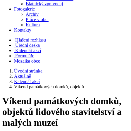
Blatnický zpravodaj
Fotogalerie
Archiv
Práce v obci
Kultura
Kontakty
Hlášení rozhlasu
Úřední deska
Kalendář akcí
Formuláře
Mozaika obce
Úvodní stránka
Aktuálně
Kalendář akcí
Víkend památkových domků, objektů...
Víkend památkových domků,
objektů lidového stavitelství a
malých muzeí