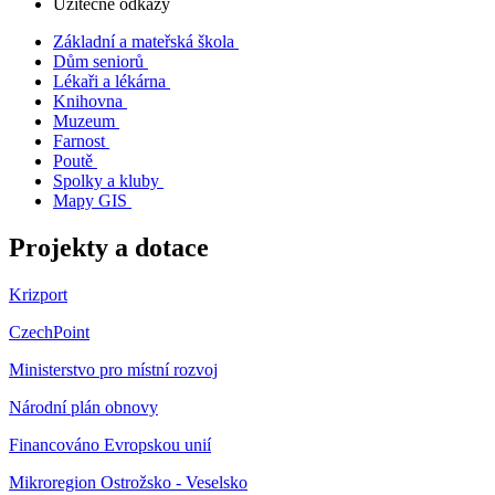
Užitečné odkazy
Základní a mateřská škola
Dům seniorů
Lékaři a lékárna
Knihovna
Muzeum
Farnost
Poutě
Spolky a kluby
Mapy GIS
Projekty a dotace
Krizport
CzechPoint
Ministerstvo pro místní rozvoj
Národní plán obnovy
Financováno Evropskou unií
Mikroregion Ostrožsko - Veselsko