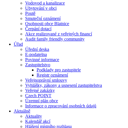
Vodovod a kanalizace
Ubytování v obci
Poutě
Smuteční oznámení
Osobnosti obce Blatnice
Čerpání dotací
Akce realizované z veřejných financí
Audit family friendly community
Úřad
Úřední deska
E-podatelna
Povinné informace
Zastupitelstvo
Podklady pro zastupitele
Registr oznámení
Veřejnoprávní smlouvy
Vyhlášky, zákony a usnesení zastupitelstva
Veřejné zakázky
Czech POINT
Územní plán obce
Informace o zpracování osobních údajů
Aktuálně
Aktuality
Kalendář akcí
Hlášení místního rozhlasu