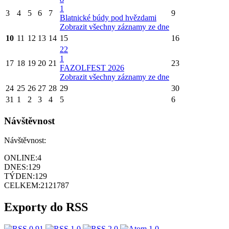
1
3
4
5
6
7
9
Blatnické búdy pod hvězdami
Zobrazit všechny záznamy ze dne
10
11
12
13
14
15
16
22
1
17
18
19
20
21
23
FAZOLFEST 2026
Zobrazit všechny záznamy ze dne
24
25
26
27
28
29
30
31
1
2
3
4
5
6
Návštěvnost
Návštěvnost:
ONLINE:
4
DNES:
129
TÝDEN:
129
CELKEM:
2121787
Exporty do RSS