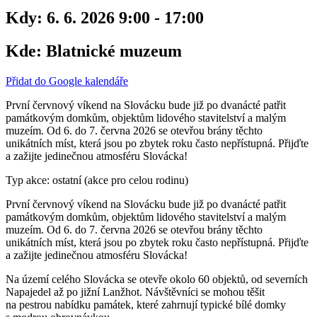
Kdy:
6. 6. 2026 9:00 - 17:00
Kde:
Blatnické muzeum
Přidat do Google kalendáře
První červnový víkend na Slovácku bude již po dvanácté patřit
památkovým domkům, objektům lidového stavitelství a malým
muzeím. Od 6. do 7. června 2026 se otevřou brány těchto
unikátních míst, která jsou po zbytek roku často nepřístupná. Přijďte
a zažijte jedinečnou atmosféru Slovácka!
Typ akce: ostatní (akce pro celou rodinu)
První červnový víkend na Slovácku bude již po dvanácté patřit
památkovým domkům, objektům lidového stavitelství a malým
muzeím. Od 6. do 7. června 2026 se otevřou brány těchto
unikátních míst, která jsou po zbytek roku často nepřístupná. Přijďte
a zažijte jedinečnou atmosféru Slovácka!
Na území celého Slovácka se otevře okolo 60 objektů, od severních
Napajedel až po jižní Lanžhot. Návštěvníci se mohou těšit
na pestrou nabídku památek, které zahrnují typické bílé domky