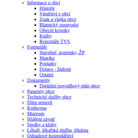
Informace o obci
Historie
Vinařství v obci
Znak a vlajka obce
Blatnický zpravodaj
Obecní kroniky
Knihy
Reportáže TVS
Formuláře
Stavební, pozemky, ŽP
Matrika
Poplatky
Dotace - žádosti
Ostatní
Dokumenty
Digitální povodňový plán obce
Pasporty obce
Technické služby obce
Dům seniorů
Knihovna
Muzeum
Hlášení závad
Spolky a kluby
Lékaři, lékařská služba, lékárna
Odpadové hospodářství