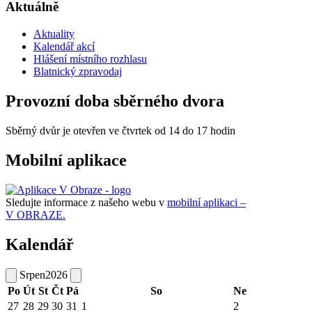
Aktuálně
Aktuality
Kalendář akcí
Hlášení místního rozhlasu
Blatnický zpravodaj
Provozní doba sběrného dvora
Sběrný dvůr je otevřen ve čtvrtek od 14 do 17 hodin
Mobilní aplikace
Sledujte informace z našeho webu v
mobilní aplikaci –
V OBRAZE.
Kalendář
Srpen
2026
Po
Út
St
Čt
Pá
So
Ne
27
28
29
30
31
1
2