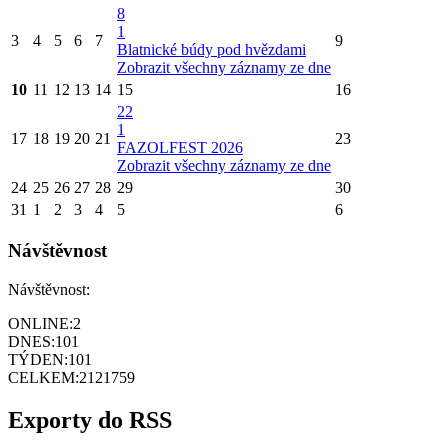
8
1
3
4
5
6
7
9
Blatnické búdy pod hvězdami
Zobrazit všechny záznamy ze dne
10
11
12
13
14
15
16
22
1
17
18
19
20
21
23
FAZOLFEST 2026
Zobrazit všechny záznamy ze dne
24
25
26
27
28
29
30
31
1
2
3
4
5
6
Návštěvnost
Návštěvnost:
ONLINE:
2
DNES:
101
TÝDEN:
101
CELKEM:
2121759
Exporty do RSS