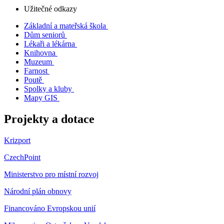
Užitečné odkazy
Základní a mateřská škola
Dům seniorů
Lékaři a lékárna
Knihovna
Muzeum
Farnost
Poutě
Spolky a kluby
Mapy GIS
Projekty a dotace
Krizport
CzechPoint
Ministerstvo pro místní rozvoj
Národní plán obnovy
Financováno Evropskou unií