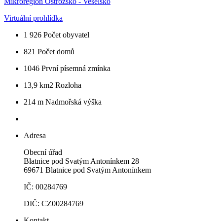
Mikroregion Ostrožsko - Veselsko
Virtuální prohlídka
1 926
Počet obyvatel
821
Počet domů
1046
První písemná zmínka
13,9 km2
Rozloha
214 m
Nadmořská výška
Adresa
Obecní úřad
Blatnice pod Svatým Antonínkem 28
69671 Blatnice pod Svatým Antonínkem
IČ: 00284769
DIČ: CZ00284769
Kontakt