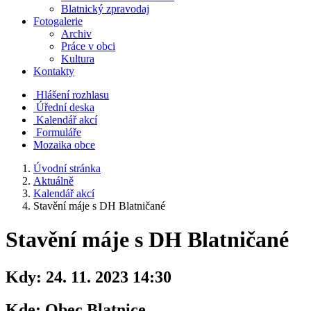
Blatnický zpravodaj
Fotogalerie
Archiv
Práce v obci
Kultura
Kontakty
Hlášení rozhlasu
Úřední deska
Kalendář akcí
Formuláře
Mozaika obce
Úvodní stránka
Aktuálně
Kalendář akcí
Stavění máje s DH Blatničané
Stavění máje s DH Blatničané
Kdy:
24. 11. 2023 14:30
Kde:
Obec Blatnice