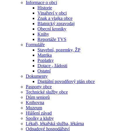
Informace o obci
Historie
Vinařství v obci
Znak a vlajka obce
Blatnický zpravodaj
Obecní kroniky
Knihy
Reportáže TVS
Formuláře
Stavební, pozemky, ŽP
Matrika
Poplatky
Dotace - žádosti
Ostatní
Dokumenty
Digitální povodňový plán obce
Pasporty obce
Technické služby obce
Dům seniorů
Knihovna
Muzeum
Hlášení závad
Spolky a kluby
Lékaři, lékařská služba, lékárna
Odpadové hospodářství