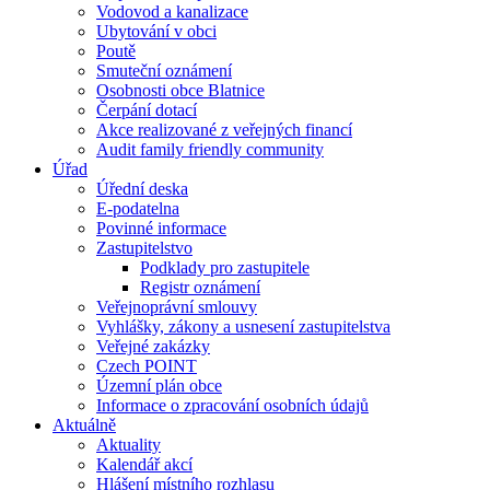
Vodovod a kanalizace
Ubytování v obci
Poutě
Smuteční oznámení
Osobnosti obce Blatnice
Čerpání dotací
Akce realizované z veřejných financí
Audit family friendly community
Úřad
Úřední deska
E-podatelna
Povinné informace
Zastupitelstvo
Podklady pro zastupitele
Registr oznámení
Veřejnoprávní smlouvy
Vyhlášky, zákony a usnesení zastupitelstva
Veřejné zakázky
Czech POINT
Územní plán obce
Informace o zpracování osobních údajů
Aktuálně
Aktuality
Kalendář akcí
Hlášení místního rozhlasu