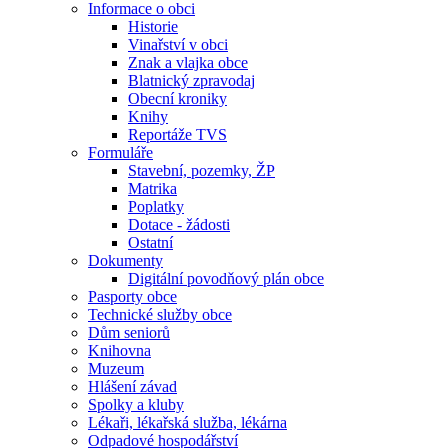
Informace o obci
Historie
Vinařství v obci
Znak a vlajka obce
Blatnický zpravodaj
Obecní kroniky
Knihy
Reportáže TVS
Formuláře
Stavební, pozemky, ŽP
Matrika
Poplatky
Dotace - žádosti
Ostatní
Dokumenty
Digitální povodňový plán obce
Pasporty obce
Technické služby obce
Dům seniorů
Knihovna
Muzeum
Hlášení závad
Spolky a kluby
Lékaři, lékařská služba, lékárna
Odpadové hospodářství