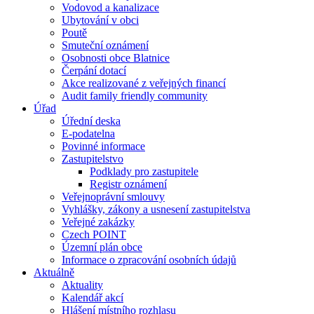
Vodovod a kanalizace
Ubytování v obci
Poutě
Smuteční oznámení
Osobnosti obce Blatnice
Čerpání dotací
Akce realizované z veřejných financí
Audit family friendly community
Úřad
Úřední deska
E-podatelna
Povinné informace
Zastupitelstvo
Podklady pro zastupitele
Registr oznámení
Veřejnoprávní smlouvy
Vyhlášky, zákony a usnesení zastupitelstva
Veřejné zakázky
Czech POINT
Územní plán obce
Informace o zpracování osobních údajů
Aktuálně
Aktuality
Kalendář akcí
Hlášení místního rozhlasu