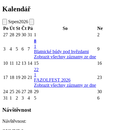
Kalendář
Srpen
2026
Po
Út
St
Čt
Pá
So
Ne
27
28
29
30
31
1
2
8
1
3
4
5
6
7
9
Blatnické búdy pod hvězdami
Zobrazit všechny záznamy ze dne
10
11
12
13
14
15
16
22
1
17
18
19
20
21
23
FAZOLFEST 2026
Zobrazit všechny záznamy ze dne
24
25
26
27
28
29
30
31
1
2
3
4
5
6
Návštěvnost
Návštěvnost: