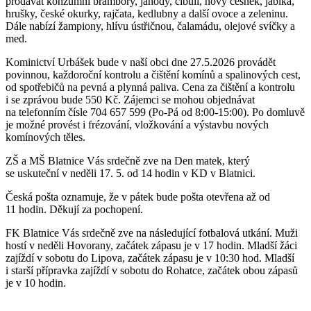
prodávat konzumní brambory, jahody, cibuli, nový česnek, jablka,
hrušky, české okurky, rajčata, kedlubny a další ovoce a zeleninu.
Dále nabízí žampiony, hlívu ústřičnou, čalamádu, olejové svíčky a
med.
Kominictví Urbášek bude v naší obci dne 27.5.2026 provádět
povinnou, každoroční kontrolu a čištění komínů a spalinových cest,
od spotřebičů na pevná a plynná paliva. Cena za čištění a kontrolu
i se zprávou bude 550 Kč. Zájemci se mohou objednávat
na telefonním čísle 704 657 599 (Po-Pá od 8:00-15:00). Po domluvě
je možné provést i frézování, vložkování a výstavbu nových
komínových těles.
ZŠ a MŠ Blatnice Vás srdečně zve na Den matek, který
se uskuteční v neděli 17. 5. od 14 hodin v KD v Blatnici.
Česká pošta oznamuje, že v pátek bude pošta otevřena až od
11 hodin. Děkují za pochopení.
FK Blatnice Vás srdečně zve na následující fotbalová utkání. Muži
hostí v neděli Hovorany, začátek zápasu je v 17 hodin. Mladší žáci
zajíždí v sobotu do Lipova, začátek zápasu je v 10:30 hod. Mladší
i starší přípravka zajíždí v sobotu do Rohatce, začátek obou zápasů
je v 10 hodin.