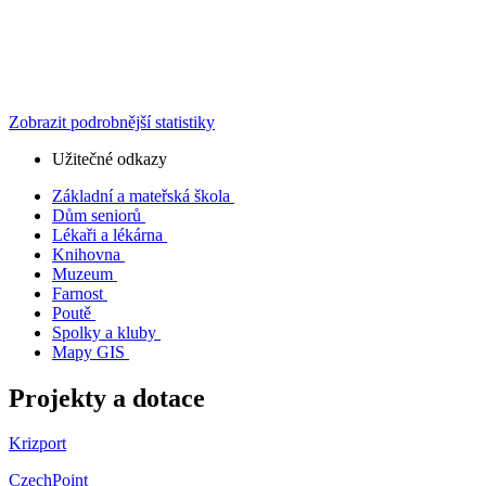
Zobrazit podrobnější statistiky
Užitečné odkazy
Základní a mateřská škola
Dům seniorů
Lékaři a lékárna
Knihovna
Muzeum
Farnost
Poutě
Spolky a kluby
Mapy GIS
Projekty a dotace
Krizport
CzechPoint