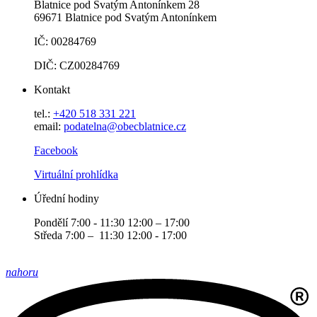
Blatnice pod Svatým Antonínkem 28
69671 Blatnice pod Svatým Antonínkem
IČ: 00284769
DIČ: CZ00284769
Kontakt
tel.:
+420 518 331 221
email:
podatelna@obecblatnice.cz
Facebook
Virtuální prohlídka
Úřední hodiny
Pondělí 7:00 - 11:30 12:00 – 17:00
Středa 7:00 – 11:30 12:00 - 17:00
nahoru