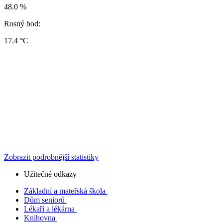
48.0 %
Rosný bod:
17.4 °C
Zobrazit podrobnější statistiky
Užitečné odkazy
Základní a mateřská škola
Dům seniorů
Lékaři a lékárna
Knihovna