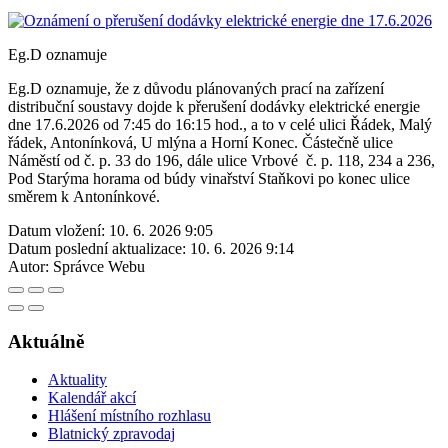
Eg.D oznamuje
Eg.D oznamuje, že z důvodu plánovaných prací na zařízení
distribuční soustavy dojde k přerušení dodávky elektrické energie
dne 17.6.2026 od 7:45 do 16:15 hod., a to v celé ulici Řádek, Malý
řádek, Antonínková, U mlýna a Horní Konec. Částečně ulice
Náměstí od č. p. 33 do 196, dále ulice Vrbové č. p. 118, 234 a 236,
Pod Starýma horama od búdy vinařství Staňkovi po konec ulice
směrem k Antonínkové.
Datum vložení:
10. 6. 2026 9:05
Datum poslední aktualizace:
10. 6. 2026 9:14
Autor:
Správce Webu
Aktuálně
Aktuality
Kalendář akcí
Hlášení místního rozhlasu
Blatnický zpravodaj