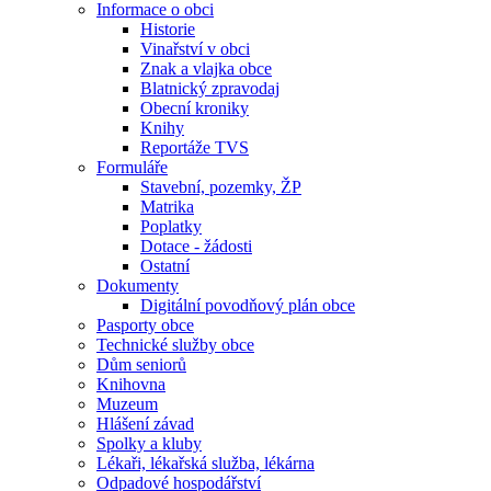
Informace o obci
Historie
Vinařství v obci
Znak a vlajka obce
Blatnický zpravodaj
Obecní kroniky
Knihy
Reportáže TVS
Formuláře
Stavební, pozemky, ŽP
Matrika
Poplatky
Dotace - žádosti
Ostatní
Dokumenty
Digitální povodňový plán obce
Pasporty obce
Technické služby obce
Dům seniorů
Knihovna
Muzeum
Hlášení závad
Spolky a kluby
Lékaři, lékařská služba, lékárna
Odpadové hospodářství