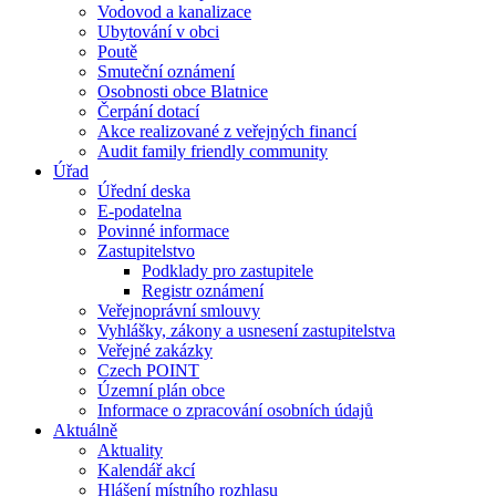
Vodovod a kanalizace
Ubytování v obci
Poutě
Smuteční oznámení
Osobnosti obce Blatnice
Čerpání dotací
Akce realizované z veřejných financí
Audit family friendly community
Úřad
Úřední deska
E-podatelna
Povinné informace
Zastupitelstvo
Podklady pro zastupitele
Registr oznámení
Veřejnoprávní smlouvy
Vyhlášky, zákony a usnesení zastupitelstva
Veřejné zakázky
Czech POINT
Územní plán obce
Informace o zpracování osobních údajů
Aktuálně
Aktuality
Kalendář akcí
Hlášení místního rozhlasu