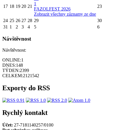
1
17
18
19
20
21
23
FAZOLFEST 2026
Zobrazit všechny záznamy ze dne
24
25
26
27
28
29
30
31
1
2
3
4
5
6
Návštěvnost
Návštěvnost:
ONLINE:
1
DNES:
148
TÝDEN:
2399
CELKEM:
2121542
Exporty do RSS
Rychlý kontakt
Účet:
27-7181140257/0100