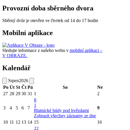
Provozní doba sběrného dvora
Sběrný dvůr je otevřen ve čtvrtek od 14 do 17 hodin
Mobilní aplikace
Sledujte informace z našeho webu v
mobilní aplikaci –
V OBRAZE.
Kalendář
Srpen
2026
Po
Út
St
Čt
Pá
So
Ne
27
28
29
30
31
1
2
8
1
3
4
5
6
7
9
Blatnické búdy pod hvězdami
Zobrazit všechny záznamy ze dne
10
11
12
13
14
15
16
22