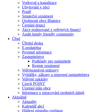
Vodovod a kanalizace
Ubytování v obci
Poutě
Smuteční oznámení
Osobnosti obce Blatnice
Čerpání dotací
Akce realizované z veřejných financí
Audit family friendly community
Úřad
Úřední deska
E-podatelna
Povinné informace
Zastupitelstvo
Podklady pro zastupitele
Registr oznámení
Veřejnoprávní smlouvy
Vyhlášky, zákony a usnesení zastupitelstva
Veřejné zakázky
Czech POINT
Územní plán obce
Informace o zpracování osobních údajů
Aktuálně
Aktuality
Kalendář akcí
Hlášení místního rozhlasu