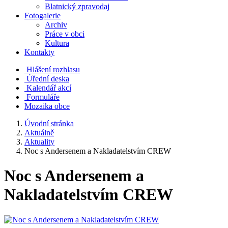
Blatnický zpravodaj
Fotogalerie
Archiv
Práce v obci
Kultura
Kontakty
Hlášení rozhlasu
Úřední deska
Kalendář akcí
Formuláře
Mozaika obce
Úvodní stránka
Aktuálně
Aktuality
Noc s Andersenem a Nakladatelstvím CREW
Noc s Andersenem a
Nakladatelstvím CREW