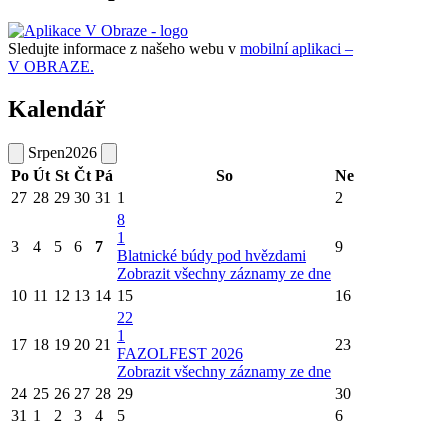
Sledujte informace z našeho webu v
mobilní aplikaci –
V OBRAZE.
Kalendář
Srpen
2026
Po
Út
St
Čt
Pá
So
Ne
27
28
29
30
31
1
2
8
1
3
4
5
6
7
9
Blatnické búdy pod hvězdami
Zobrazit všechny záznamy ze dne
10
11
12
13
14
15
16
22
1
17
18
19
20
21
23
FAZOLFEST 2026
Zobrazit všechny záznamy ze dne
24
25
26
27
28
29
30
31
1
2
3
4
5
6