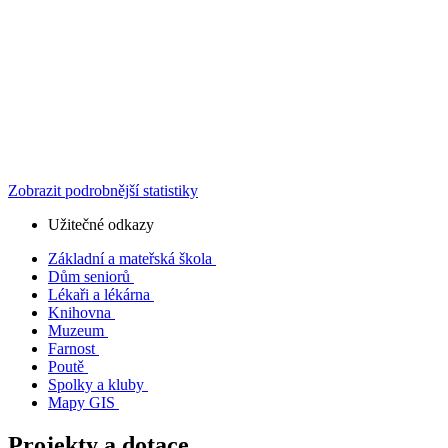
Zobrazit podrobnější statistiky
Užitečné odkazy
Základní a mateřská škola
Dům seniorů
Lékaři a lékárna
Knihovna
Muzeum
Farnost
Poutě
Spolky a kluby
Mapy GIS
Projekty a dotace