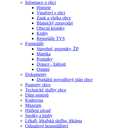
Informace o obci
Historie
Vinařství v obci
Znak a vlajka obce
Blatnický zpravodaj
Obecní kroniky
Knihy
Reportáže TVS
Formuláře
Stavební, pozemky, ŽP
Matrika
Poplatky
Dotace - žádosti
Ostatní
Dokumenty
Digitální povodňový plán obce
Pasporty obce
Technické služby obce
Dům seniorů
Knihovna
Muzeum
Hlášení závad
Spolky a kluby
Lékaři, lékařská služba, lékárna
Odpadové hospodářství