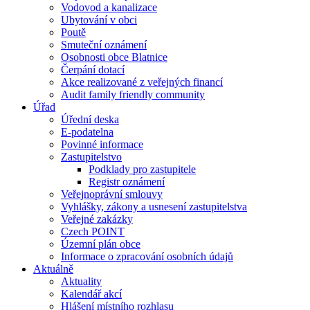
Vodovod a kanalizace
Ubytování v obci
Poutě
Smuteční oznámení
Osobnosti obce Blatnice
Čerpání dotací
Akce realizované z veřejných financí
Audit family friendly community
Úřad
Úřední deska
E-podatelna
Povinné informace
Zastupitelstvo
Podklady pro zastupitele
Registr oznámení
Veřejnoprávní smlouvy
Vyhlášky, zákony a usnesení zastupitelstva
Veřejné zakázky
Czech POINT
Územní plán obce
Informace o zpracování osobních údajů
Aktuálně
Aktuality
Kalendář akcí
Hlášení místního rozhlasu