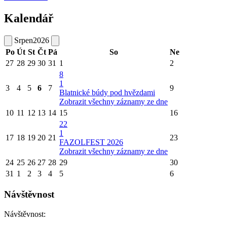
Kalendář
Srpen
2026
Po
Út
St
Čt
Pá
So
Ne
27
28
29
30
31
1
2
8
1
3
4
5
6
7
9
Blatnické búdy pod hvězdami
Zobrazit všechny záznamy ze dne
10
11
12
13
14
15
16
22
1
17
18
19
20
21
23
FAZOLFEST 2026
Zobrazit všechny záznamy ze dne
24
25
26
27
28
29
30
31
1
2
3
4
5
6
Návštěvnost
Návštěvnost: