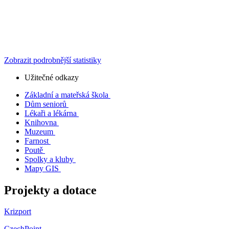
Zobrazit podrobnější statistiky
Užitečné odkazy
Základní a mateřská škola
Dům seniorů
Lékaři a lékárna
Knihovna
Muzeum
Farnost
Poutě
Spolky a kluby
Mapy GIS
Projekty a dotace
Krizport
CzechPoint