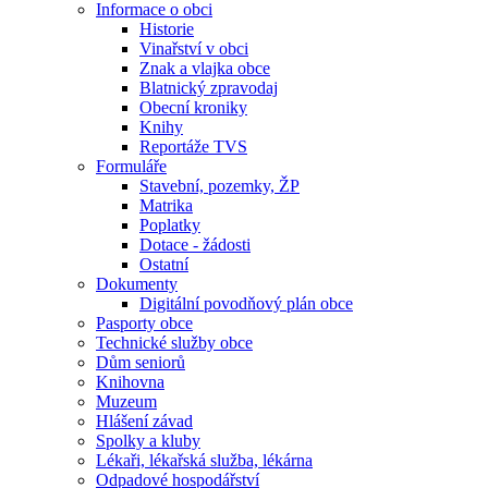
Informace o obci
Historie
Vinařství v obci
Znak a vlajka obce
Blatnický zpravodaj
Obecní kroniky
Knihy
Reportáže TVS
Formuláře
Stavební, pozemky, ŽP
Matrika
Poplatky
Dotace - žádosti
Ostatní
Dokumenty
Digitální povodňový plán obce
Pasporty obce
Technické služby obce
Dům seniorů
Knihovna
Muzeum
Hlášení závad
Spolky a kluby
Lékaři, lékařská služba, lékárna
Odpadové hospodářství