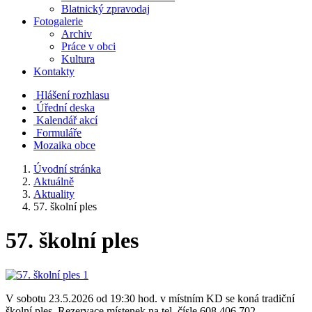
Blatnický zpravodaj
Fotogalerie
Archiv
Práce v obci
Kultura
Kontakty
Hlášení rozhlasu
Úřední deska
Kalendář akcí
Formuláře
Mozaika obce
Úvodní stránka
Aktuálně
Aktuality
57. školní ples
57. školní ples
V sobotu 23.5.2026 od 19:30 hod. v místním KD se koná tradiční
školní ples. Rezervace místenek na tel. čísle 608 406 702.